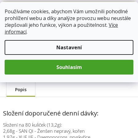
255 Kč
Používáme cookies, abychom Vám umožnili pohodlné
Měrná
prohlížení webu a díky analýze provozu webu neustále
cena:
zlepšovali jeho funkce, výkon a použitelnost.
Více
Přidat do košíku
informací
.
Nastavení
Kód produktu:
343
Kategorie
:
TCM Bohemia
Hmotnost
:
0.033 kg
Souhlasím
Popis
Složení doporučené denní dávky:
Složení na 80 kuliček (13,2g):
2,68g - SAN QI - Ženšen nepravý, kořen
1,97g - XUE JIE - Daemonorops, pryskyřice