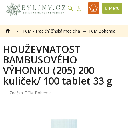
Přejít
na
NÁKUPNÍ
obsah
KOŠÍK
TCM - Tradiční čínská medicína
TCM Bohemia
P
o
HOUŽEVNATOST
s
BAMBUSOVÉHO
t
r
VÝHONKU (205) 200
a
n
kuliček/ 100 tablet 33 g
n
í
Značka:
TCM Bohemie
p
a
n
e
l