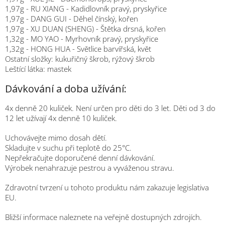
1,97g - RU XIANG - Kadidlovník pravý, pryskyřice
1,97g - DANG GUI - Děhel čínský, kořen
1,97g - XU DUAN (SHENG) - Štětka drsná, kořen
1,32g - MO YAO - Myrhovník pravý, pryskyřice
1,32g - HONG HUA - Světlice barvířská, květ
Ostatní složky: kukuřičný škrob, rýžový škrob
Leštící látka: mastek
Dávkování a doba užívání:
4x denně 20 kuliček. Není určen pro děti do 3 let. Děti od 3 do
12 let užívají 4x denně 10 kuliček.
Uchovávejte mimo dosah dětí.
Skladujte v suchu při teplotě do 25°C.
Nepřekračujte doporučené denní dávkování.
Výrobek nenahrazuje pestrou a vyváženou stravu.
Zdravotní tvrzení u tohoto produktu nám zakazuje legislativa
EU.
Bližší informace naleznete na veřejně dostupných zdrojích.