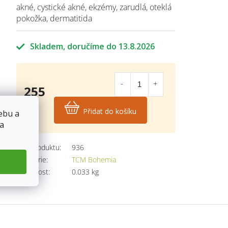
akné, cystické akné, ekzémy, zarudlá, oteklá
pokožka, dermatitida
Skladem
13.8.2026
255
Kč
Přidat do košíku
ebu a
Měrná
 a
cena:
Kód produktu:
936
Kategorie
:
TCM Bohemia
Hmotnost
:
0.033 kg