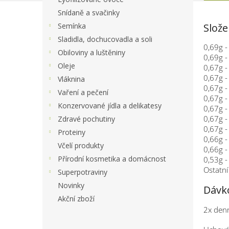
Snídaně a svačinky
Slože
Semínka
Sladidla, dochucovadla a soli
0,69g 
Obiloviny a luštěniny
0,69g -
Oleje
0,67g -
0,67g -
Vláknina
0,67g -
Vaření a pečení
0,67g -
Konzervované jídla a delikatesy
0,67g 
0,67g -
Zdravé pochutiny
0,67g 
Proteiny
0,66g -
Včelí produkty
0,66g -
Přírodní kosmetika a domácnost
0,53g 
Ostatní 
Superpotraviny
Novinky
Dávko
Akční zboží
2x denn