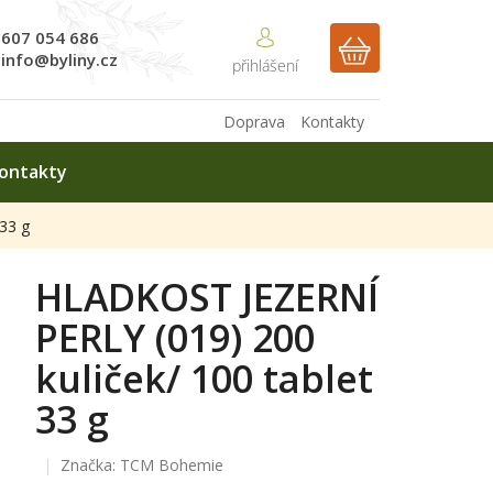
607 054 686
NÁKUPNÍ
info@byliny.cz
KOŠÍK
Doprava
Kontakty
ontakty
33 g
HLADKOST JEZERNÍ
PERLY (019) 200
kuliček/ 100 tablet
33 g
Značka:
TCM Bohemie