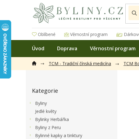
Přejít
na
obsah
Oblíbené
Věrnostní program
Dárkov
Úvod
Doprava
Věrnostní program
TCM - Tradiční čínská medicína
TCM B
P
o
Přeskočit
s
Kategorie
kategorie
t
r
Byliny
a
Jedlé květy
n
Bylinky Herbářka
n
í
Byliny z Peru
p
Bylinné kapky a tinktury