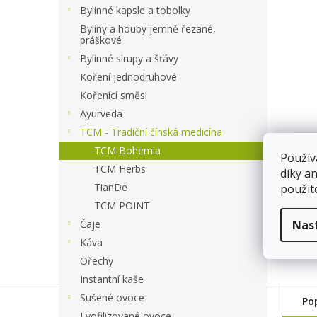
a
Bylinné kapsle a tobolky
n
Byliny a houby jemně řezané,
e
práškové
l
Bylinné sirupy a šťávy
Koření jednodruhové
Kořenící směsi
Ayurveda
TCM - Tradiční čínská medicína
TCM Bohemia
Použív
TCM Herbs
díky a
TianDe
použit
TCM POINT
Nas
Čaje
Káva
Ořechy
Instantní kaše
Sušené ovoce
Po
Lyofilizované ovoce