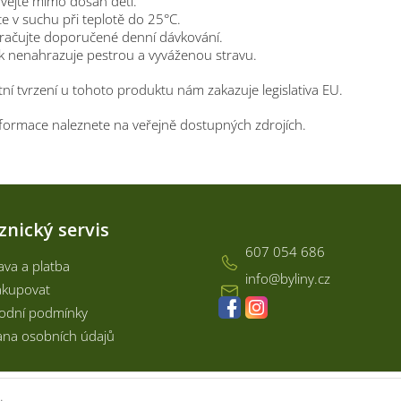
vejte mimo dosah dětí.
te v suchu při teplotě do 25°C.
račujte doporučené denní dávkování.
k nenahrazuje pestrou a vyváženou stravu.
ní tvrzení u tohoto produktu nám zakazuje legislativa EU.
informace naleznete na veřejně dostupných zdrojích.
Kontakt
znický servis
607 054 686
va a platba
info
@
byliny.cz
akupovat
odní podmínky
na osobních údajů
.