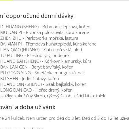
ní doporučené denní dávky:
- DI HUANG (SHENG) - Rehmanie lepkavá, kořen
 MU DAN PI - Pivoňka polokřovitá, kůra kořene
 ZHEN ZHU - Perlotvorka mořská, lastura
 BAI XIAN PI - Třemdava huňatoplodá, kůra kořene
 LIAN QIAO (HUANG) - Zlatice převislá, plod
 TU FU LING - Přestup lysý, oddenek
- HUANG BAI (SHENG) - Korkovník amurský, kůra
 BAN LAN GEN - Boryt barvířský, kořen
- PU GONG YING - Smetánka mongolská, nať
 KU SHEN - Jerlín žlutavý, kořen
 HUANG QIN (SHENG) - Šišák bajkalský, kořen
- LONG DAN CAO - Hořec drsný, kořen
složky: kukuřičný škrob, rýžový škrob, leštící látka: talek
vání a doba užívání:
ě 24 kuliček. Není určen pro děti do 3 let. Děti od 3 do 12 let užíva