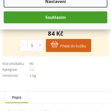
Nastavení
obsahuje železo, hořčík, zinek, mangan.
Souhlasím
Skladem
11.8.2026
84 Kč
Měrná
cena:
Přidat do košíku
Kód produktu:
90
Kategorie
:
Sůl
Hmotnost
:
2 kg
Popis