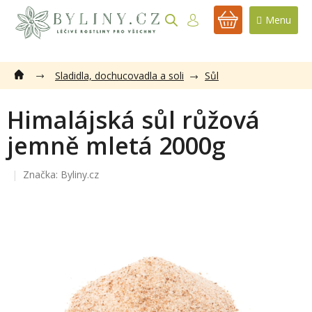
Přejít
na
NÁKUPNÍ
obsah
KOŠÍK
Sladidla, dochucovadla a soli
Sůl
Himalájská sůl růžová
jemně mletá 2000g
Značka:
Byliny.cz