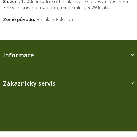
Složení:
100% přírodní sůl himalájská se stopovým obsahem
železa, manganu a vápníku, jemně mletá, RAW kvalita
Země původu:
Himaláje, Pákistán
Z
á
Informace
p
a
t
í
Zákaznický servis
Kontakt