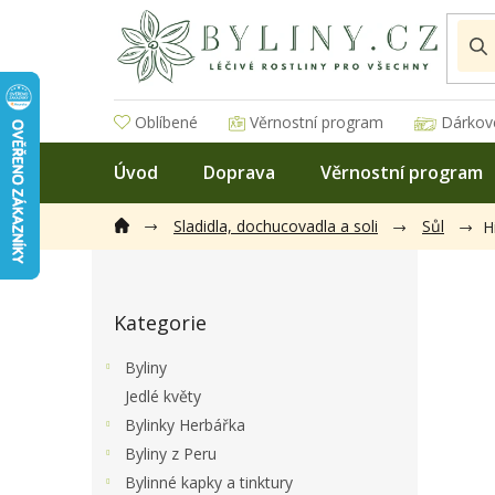
Přejít
na
obsah
Oblíbené
Věrnostní program
Dárkov
Úvod
Doprava
Věrnostní program
Sladidla, dochucovadla a soli
Sůl
H
P
o
Přeskočit
s
Kategorie
kategorie
t
r
Byliny
a
Jedlé květy
n
Bylinky Herbářka
n
í
Byliny z Peru
p
Bylinné kapky a tinktury