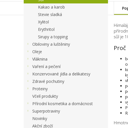
Kakao a karob
Po
Stevie sladká
Xylitol
Himaláj
Erythritol
přírodn
sůl je 
Sirupy a topping
Obiloviny a luštěniny
Proč 
Oleje
b
Vláknina
o
Vaření a pečení
k
Konzervované jídla a delikatesy
k
v
Zdravé pochutiny
p
Proteiny
p
Včelí produkty
p
v
Přírodní kosmetika a domácnost
P
Superpotraviny
R
Novinky
Hmotno
Akční zboží