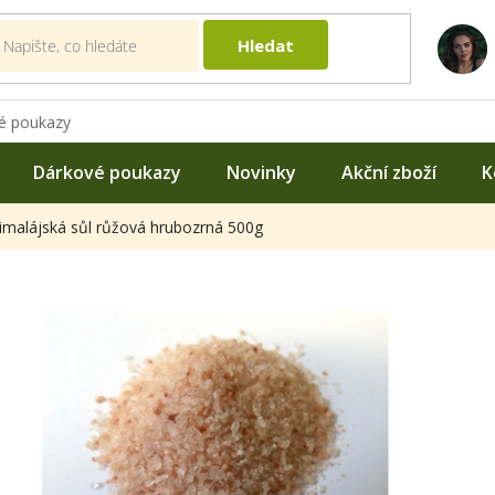
Hledat
é poukazy
Dárkové poukazy
Novinky
Akční zboží
K
imalájská sůl růžová hrubozrná 500g