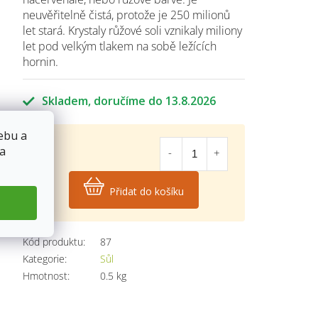
neuvěřitelně čistá, protože je 250 milionů
let stará. Krystaly růžové soli vznikaly miliony
let pod velkým tlakem na sobě ležících
hornin.
Skladem
13.8.2026
ebu a
 a
27
Kč
Přidat do košíku
Měrná
cena:
Kód produktu:
87
Kategorie
:
Sůl
Hmotnost
:
0.5 kg