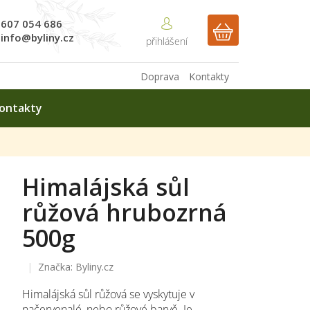
607 054 686
NÁKUPNÍ
info@byliny.cz
KOŠÍK
Doprava
Kontakty
ontakty
Himalájská sůl
růžová hrubozrná
500g
Značka:
Byliny.cz
Himalájská sůl růžová se vyskytuje v
načervenalé, nebo růžové barvě. Je