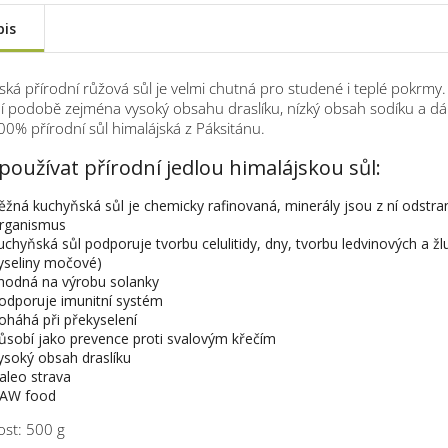
pis
ská přírodní růžová sůl je velmi chutná pro studené i teplé pokrmy. 
í podobě zejména vysoký obsahu draslíku, nízký obsah sodíku a dál
100% přírodní sůl himalájská z Páksitánu.
používat přírodní jedlou himalájskou sůl:
ěžná kuchyňská sůl je chemicky rafinovaná, minerály jsou z ní odstran
rganismus
uchyňská sůl podporuje tvorbu celulitidy, dny, tvorbu ledvinových a ž
yseliny močové)
hodná na výrobu solanky
odporuje imunitní systém
oháhá při překyselení
ůsobí jako prevence proti svalovým křečím
ysoký obsah draslíku
aleo strava
AW food
st: 500 g