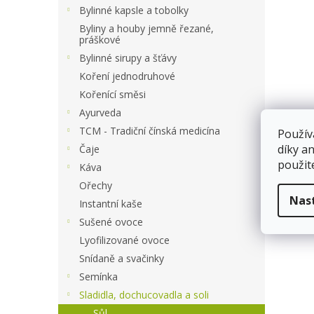
a
Bylinné kapsle a tobolky
n
Byliny a houby jemně řezané,
e
práškové
l
Bylinné sirupy a šťávy
Koření jednodruhové
Kořenící směsi
Ayurveda
TCM - Tradiční čínská medicína
Použív
díky a
Čaje
použit
Káva
Ořechy
Nas
Instantní kaše
Sušené ovoce
Lyofilizované ovoce
Snídaně a svačinky
Semínka
Sladidla, dochucovadla a soli
Sůl