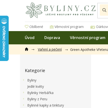
Přejít
na
obsah
Oblíbené
Věrnostní program
Dárkov
Úvod
Doprava
Věrnostní program
Vaření a pečení
Green Apotheke Vřeten
P
o
Přeskočit
s
Kategorie
kategorie
t
r
Byliny
a
Jedlé květy
n
Bylinky Herbářka
n
í
Byliny z Peru
p
Bylinné kapky a tinktury