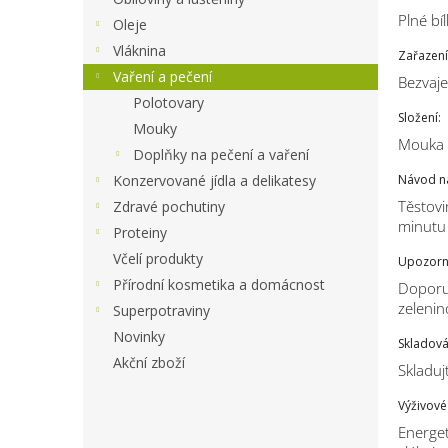
Plné bí
Oleje
Vláknina
Zařazení
Vaření a pečení
Bezvaje
Polotovary
Složení:
Mouky
Mouka z
Doplňky na pečení a vaření
Konzervované jídla a delikatesy
Návod n
Těstovi
Zdravé pochutiny
minutu 
Proteiny
Včelí produkty
Upozorn
Přírodní kosmetika a domácnost
Doporuč
zelenin
Superpotraviny
Novinky
Skladová
Akční zboží
Skladuj
Výživové
Energet