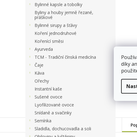
a
Bylinné kapsle a tobolky
n
Byliny a houby jemně řezané,
e
práškové
l
Bylinné sirupy a šťávy
Koření jednodruhové
Kořenící směsi
Ayurveda
Použív
TCM - Tradiční čínská medicína
díky a
Čaje
použit
Káva
Ořechy
Nas
Instantní kaše
Sušené ovoce
Lyofilizované ovoce
Snídaně a svačinky
Semínka
Po
Sladidla, dochucovadla a soli
Obiloviny a luštěniny