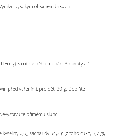
 Vynikají vysokým obsahem bílkovin.
 1l vody) za občasného míchání 3 minuty a 1
in před vařením), pro děti 30 g. Doplňte
 Nevystavujte přímému slunci.
yseliny 0,6), sacharidy 54,3 g (z toho cukry 3,7 g),