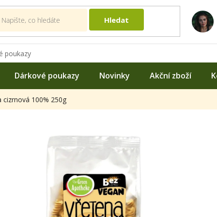
Hledat
é poukazy
Dárkové poukazy
Novinky
Akční zboží
K
a cizrnová 100% 250g