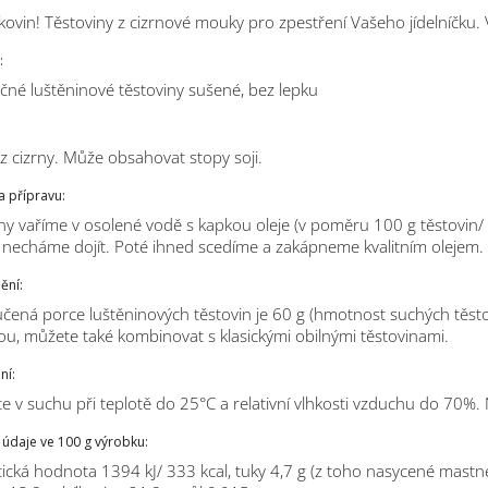
lkovin!
Těstoviny z cizrnové mouky pro zpestření Vašeho jídelníčku.
:
čné luštěninové těstoviny sušené, bez lepku
 cizrny. Může obsahovat stopy soji.
a přípravu:
ny vaříme v osolené vodě s kapkou oleje (v poměru 100 g těstovin/
necháme dojít. Poté ihned scedíme a zakápneme kvalitním olejem.
ění:
ená porce luštěninových těstovin je 60 g (hmotnost suchých těstov
ou, můžete také kombinovat s klasickými obilnými těstovinami.
ní:
te v suchu při teplotě do 25°C a relativní vlhkosti vzduchu do 70%.
 údaje ve 100 g výrobku:
ická hodnota 1394 kJ/ 333 kcal, tuky 4,7 g (z toho nasycené mastné k