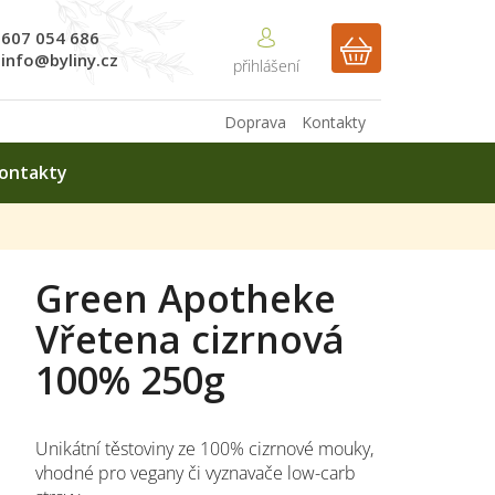
607 054 686
NÁKUPNÍ
info@byliny.cz
KOŠÍK
Doprava
Kontakty
ontakty
Green Apotheke
Vřetena cizrnová
100% 250g
Unikátní těstoviny ze 100% cizrnové mouky,
vhodné pro vegany či vyznavače low-carb