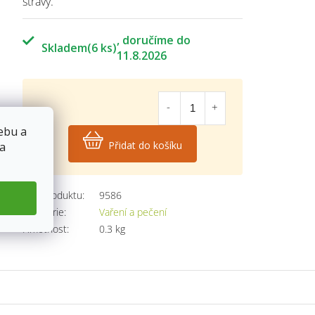
stravy.
Skladem
(6 ks)
11.8.2026
43
Kč
ebu a
Přidat do košíku
 a
Měrná
cena:
Kód produktu:
9586
Kategorie
:
Vaření a pečení
Hmotnost
:
0.3 kg