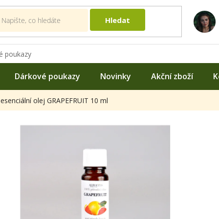
Hledat
é poukazy
Dárkové poukazy
Novinky
Akční zboží
K
 esenciální olej GRAPEFRUIT 10 ml