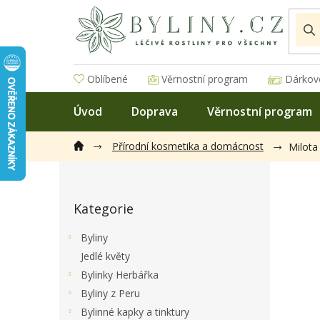
Přejít
na
obsah
Oblíbené
Věrnostní program
Dárkov
Úvod
Doprava
Věrnostní program
Přírodní kosmetika a domácnost
Milota
P
o
Přeskočit
s
Kategorie
kategorie
t
r
Byliny
a
Jedlé květy
n
Bylinky Herbářka
n
í
Byliny z Peru
p
Bylinné kapky a tinktury