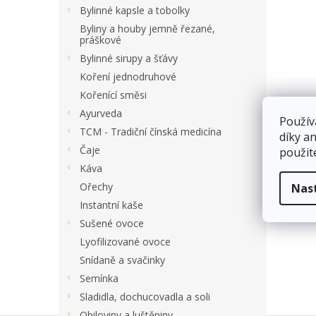
a
Bylinné kapsle a tobolky
n
Byliny a houby jemně řezané,
e
práškové
l
Bylinné sirupy a šťávy
Koření jednodruhové
Kořenící směsi
Ayurveda
Použív
TCM - Tradiční čínská medicína
díky a
Čaje
použit
Káva
Ořechy
Nas
Instantní kaše
Sušené ovoce
Lyofilizované ovoce
Snídaně a svačinky
Semínka
Sladidla, dochucovadla a soli
Obiloviny a luštěniny