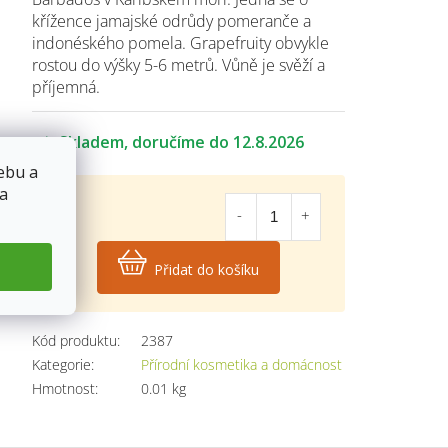
křížence jamajské odrůdy pomeranče a
indonéského pomela. Grapefruity obvykle
rostou do výšky 5-6 metrů. Vůně je svěží a
příjemná.
Skladem
12.8.2026
ebu a
 a
79
Kč
Přidat do košíku
Měrná
cena:
Kód produktu:
2387
Kategorie
:
Přírodní kosmetika a domácnost
Hmotnost
:
0.01 kg