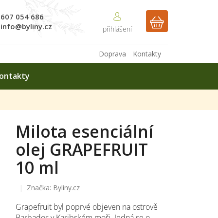
607 054 686
NÁKUPNÍ
info@byliny.cz
KOŠÍK
Doprava
Kontakty
ontakty
Milota esenciální
olej GRAPEFRUIT
10 ml
Značka:
Byliny.cz
Grapefruit byl poprvé objeven na ostrově
Barbados v Karibském moři. Jedná se o