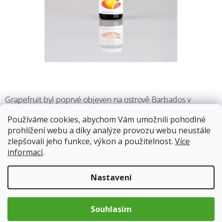
Grapefruit byl poprvé objeven na ostrově Barbados v
Karibském moři. Jedná se o křížence jamajské odrůdy
Používáme cookies, abychom Vám umožnili pohodlné
pomeranče a indonéského pomela. Grapefruity obvykle
prohlížení webu a díky analýze provozu webu neustále
rostou do výšky 5-6 metrů. Vůně je svěží a příjemná.
zlepšovali jeho funkce, výkon a použitelnost.
Více
informací
.
Skladem
11.8.2026
Nastavení
295 Kč
Měrná
Souhlasím
cena:
Přidat do košíku