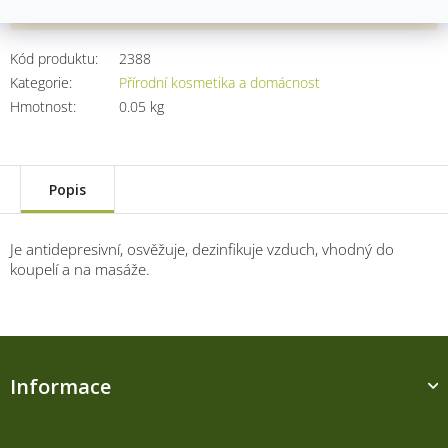
Kód produktu:
2388
Kategorie
:
Přírodní kosmetika a domácnost
Hmotnost
:
0.05 kg
Popis
Je antidepresivní, osvěžuje, dezinfikuje vzduch, vhodný do
koupelí a na masáže.
Z
á
Informace
p
a
t