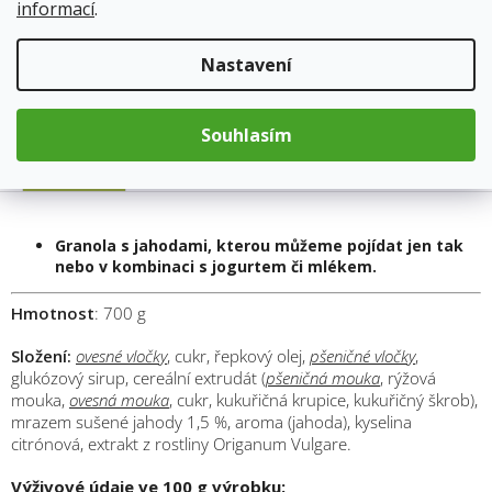
informací
.
Kód produktu:
7265
Kategorie
:
Snídaně a svačinky
Nastavení
Hmotnost
:
0.4 kg
Souhlasím
Popis
Granola s jahodami, kterou můžeme pojídat jen tak
nebo v kombinaci s jogurtem či mlékem.
Hmotnost
: 700 g
Složení:
ovesné vločky
, cukr, řepkový olej,
pšeničné vločky
,
glukózový sirup, cereální extrudát (
pšeničná mouka
, rýžová
mouka,
ovesná mouka
, cukr, kukuřičná krupice, kukuřičný škrob),
mrazem sušené jahody 1,5 %, aroma (jahoda), kyselina
citrónová, extrakt z rostliny Origanum Vulgare.
Výživové údaje ve 100 g výrobku: