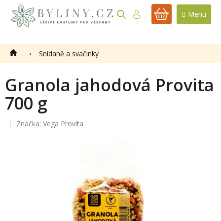
Přejít
na
NÁKUPNÍ
obsah
KOŠÍK
Snídaně a svačinky
Granola jahodová Provita
700 g
Značka:
Vega Provita