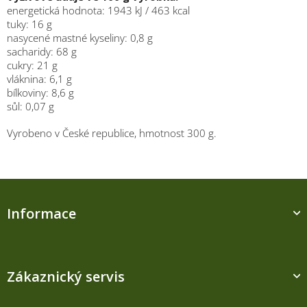
energetická hodnota: 1943 kJ / 463 kcal
tuky: 16 g
nasycené mastné kyseliny: 0,8 g
sacharidy: 68 g
cukry: 21 g
vláknina: 6,1 g
bílkoviny: 8,6 g
sůl: 0,07 g
Vyrobeno v České republice, hmotnost 300 g.
Z
á
Informace
p
a
t
í
Zákaznický servis