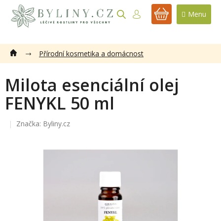
Přejít
na
NÁKUPNÍ
obsah
KOŠÍK
Přírodní kosmetika a domácnost
Milota esenciální olej
FENYKL 50 ml
Značka:
Byliny.cz