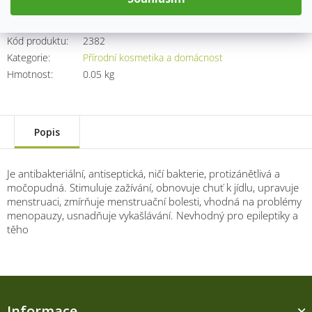
Kód produktu:
2382
Kategorie
:
Přírodní kosmetika a domácnost
Hmotnost
:
0.05 kg
Popis
Je antibakteriální, antiseptická, ničí bakterie, protizánětlivá a
močopudná. Stimuluje zažívání, obnovuje chuť k jídlu, upravuje
menstruaci, zmírňuje menstruační bolesti, vhodná na problémy
menopauzy, usnadňuje vykašlávání. Nevhodný pro epileptiky a
těho
Z
á
Informace