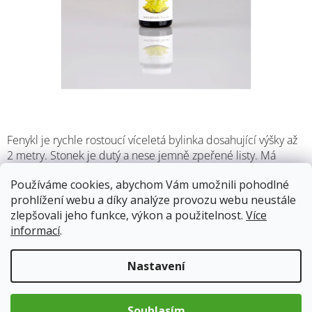
Fenykl je rychle rostoucí víceletá bylinka dosahující výšky až
2 metry. Stonek je dutý a nese jemně zpeřené listy. Má
dlouhý a silný kořen, který je téměř nemožné vytrhnout.
Používáme cookies, abychom Vám umožnili pohodlné
Hroznovité květenství má sytě žluté.
prohlížení webu a díky analýze provozu webu neustále
zlepšovali jeho funkce, výkon a použitelnost.
Více
Skladem
13.8.2026
informací
.
269 Kč
Nastavení
Měrná
cena:
Přidat do košíku
Souhlasím