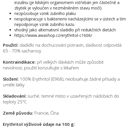
inzulínu (je lidským organismem vstřebán jen částečně a
zbytek je vyloučen v nezměněném stavu močí)
nezpůsobuje vznik zubního plaku
nespolupracuje s bakteriemi nacházejícími se v ústech a tím
nepodporuje vznik zubního kazu
vhodný jako alternativní sladidlo při redukčních dietách
https://www.awashop.cz/erythritol-c1606/
Použití:
sladidlo na dochucování potravin, sladivost odpovídá
65 - 70% sacharosy
Kontraindikace:
při velkých dávkách může způsobit
nevolnost, použití konzultujte s lékařem
Složení:
100% Erythritol (E968), neobsahuje žádné přísady a
umělé látky
Skladování:
suché. temné místo v uzavřených nádobách do
teploty 25°C
Země původu:
Francie, Čína
Erythritol výživové údaje na 100 g: