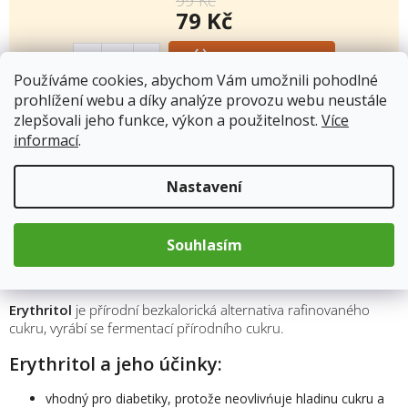
79 Kč
Měrná
cena:
Přidat do košíku
Používáme cookies, abychom Vám umožnili pohodlné
prohlížení webu a díky analýze provozu webu neustále
zlepšovali jeho funkce, výkon a použitelnost.
Více
Kód produktu:
2901
informací
.
Kategorie
:
Sladidla, dochucovadla a soli
Hmotnost
:
0.5 kg
Nastavení
Souhlasím
Popis
Erythritol
je přírodní bezkalorická alternativa rafinovaného
cukru, vyrábí se fermentací přírodního cukru.
Erythritol a jeho účinky:
vhodný pro diabetiky, protože neovlivńuje hladinu cukru a