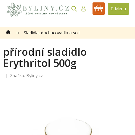
Přejít
na
NÁKUPNÍ
obsah
KOŠÍK
Sladidla, dochucovadla a soli
přírodní sladidlo
Erythritol 500g
Značka:
Byliny.cz