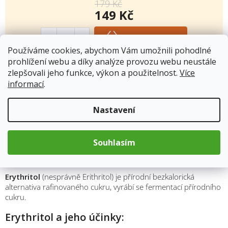
179 Kč
149 Kč
Měrná
cena:
Přidat do košíku
Používáme cookies, abychom Vám umožnili pohodlné
prohlížení webu a díky analýze provozu webu neustále
zlepšovali jeho funkce, výkon a použitelnost.
Více
Kód produktu:
2902
informací
.
Kategorie
:
Sladidla, dochucovadla a soli
Hmotnost
:
1 kg
Nastavení
Souhlasím
Popis
Erythritol
(nesprávně Erithritol) je přírodní bezkalorická
alternativa rafinovaného cukru, vyrábí se fermentací přírodního
cukru.
Erythritol a jeho účinky: