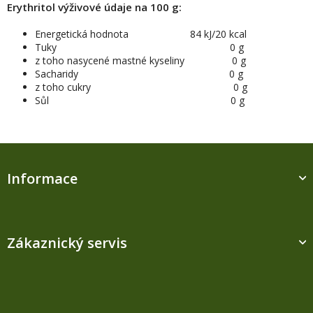
Erythritol výživové údaje na 100 g:
Energetická hodnota 84 kJ/20 kcal
Tuky
0 g
z toho nasycené mastné kyseliny 0 g
Sacharidy 0 g
z toho cukry 0 g
Sůl 0 g
Z
á
Informace
p
a
t
í
Zákaznický servis
Kontakt
M