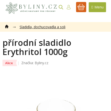
Přejít
na
NÁKUPNÍ
obsah
KOŠÍK
Sladidla, dochucovadla a soli
přírodní sladidlo
Erythritol 1000g
Značka:
Byliny.cz
Akce