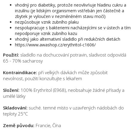
vhodný pro diabetiky, protože neovlivńuje hladinu cukru a
inzulínu (je lidským organismem vstřebán jen částečně a
zbytek je vyloučen v nezměněném stavu močí)
nezpůsobuje vznik zubního plaku
nespolupracuje s bakteriemi nacházejícími se v ústech a tím
nepodporuje vznik zubního kazu
vhodný jako alternativní sladidlo při redukčních dietách
https://www.awashop.cz/erythritol-c1606/
Použití:
sladidlo na dochucování potravin, sladivost odpovídá
65 - 70% sacharosy
Kontraindikace:
při velkých dávkách může způsobit
nevolnost, použití konzultujte s lékařem
Složení:
100% Erythritol (E968), neobsahuje žádné přísady a
umělé látky
Skladování:
suché. temné místo v uzavřených nádobách do
teploty 25°C
Země původu:
Francie, Čína