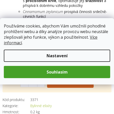
s
pročištěním
krve
, optimalizuje její
srážlivost
a
přispívá k dobrému vzhledu pokožky
Cinnamomum zeylanicum
prospívá činnosti srdečně-
cévních funkcí
Normalizuje hladinu glukózy a cholesterolu v
Používáme cookies, abychom Vám umožnili pohodlné
krvi
prohlížení webu a díky analýze provozu webu neustále
Doplněk stravy
zlepšovali jeho funkce, výkon a použitelnost.
Více
informací
.
Skladem
13.8.2026
Nastavení
183 Kč
Souhlasím
Měrná
cena:
Přidat do košíku
Kód produktu:
3371
Kategorie
:
Bylinné elixíry
Hmotnost
:
0.2 kg