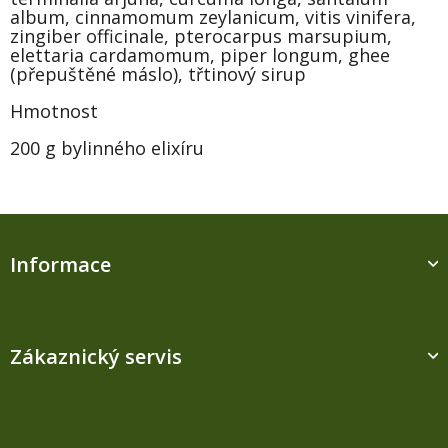
album, cinnamomum zeylanicum, vitis vinifera,
zingiber officinale, pterocarpus marsupium,
elettaria cardamomum, piper longum, ghee
(přepuštěné máslo), třtinový sirup
Hmotnost
200 g bylinného elixíru
Z
á
Informace
p
a
t
í
Zákaznický servis
Kontakt
M