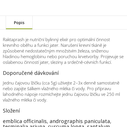
Popis
Raktaprash je nutriční bylinný elixír pro optimální činnost
krevního oběhu a funkci jater. Narušení krevní tkáně je
způsobené nedostatečným množstvím železa, sníženou
hladinou hemoglobinu nebo poruchou krvetvorby. Projevuje se
oslabenou činností jater, sleziny a srdečně-cévních funkcí.
Doporučené dávkování
Jednu čajovou lžičku (cca 5g) užívejte 2–3x denně samostatně
nebo zapijte šálkem vlažného mléka či vody. Pro přípravu
lahodného nápoje rozmíchejte jednu čajovou lžičku ve 250 ml
vlažného mléka či vody.
Složení
emblica officinalis, andrographis paniculata,
terminalia arjuna, curcuma longa, santalum