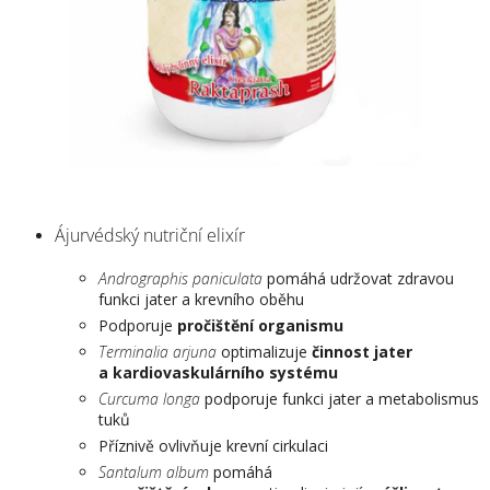
Ájurvédský nutriční elixír
Andrographis paniculata
pomáhá
udržovat zdravou
funkci jater a krevního oběhu
Podporuje
pročištění organismu
Terminalia arjuna
optimalizuje
činnost jater
a kardiovaskulárního systému
Curcuma longa
podporuje funkci jater a metabolismus
tuků
Příznivě
ovlivňuje krevní cirkulaci
Santalum album
pomáhá