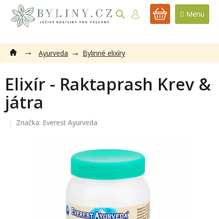
Přejít
na
NÁKUPNÍ
obsah
KOŠÍK
Ayurveda
Bylinné elixíry
Elixír - Raktaprash Krev &
játra
Značka:
Everest Ayurveda