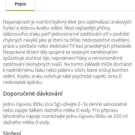
Popis
Nayanaprash je nutriční bylinný elixír pro optimalizaci zrakových
funkcí a dobrou kvalitu vidění. Mezi nejčastější příčiny
slábnoucího zraku patří jednostranné zatěžování očí v podobě
chybných návyků jako je čtení na břiše, nedostatečné osvětlení,
práce u počítače nebo sledování TV bez pravidelných přestávek.
Nesprávné držení těla spojené se sedavým zaměstnáním
způsobuje ztuhlost šíje, neprokrvení hlavy a nerovnoměrné
zatěžování okohybných svalů. Na tomto základě může docházet
k nadměrnému tlaku nebo pálení v očích, které snižují komfort
vidění. Kvalitu zraku ovlivňuje také psychické napětí, stres či
nedostatek spánku.
Doporučené dávkování
Jednu čajovou lžičku (cca 5g) užívejte 2–3x denně samostatně
nebo zapijte šálkem vlažného mléka či vody. Pro přípravu
lahodného nápoje rozmíchejte jednu čajovou lžičku ve 250 ml
vlažného mléka či vody.
Složení