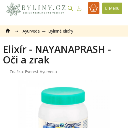
Přejít
na
NÁKUPNÍ
obsah
KOŠÍK
Ayurveda
Bylinné elixíry
Elixír - NAYANAPRASH -
Oči a zrak
Značka:
Everest Ayurveda