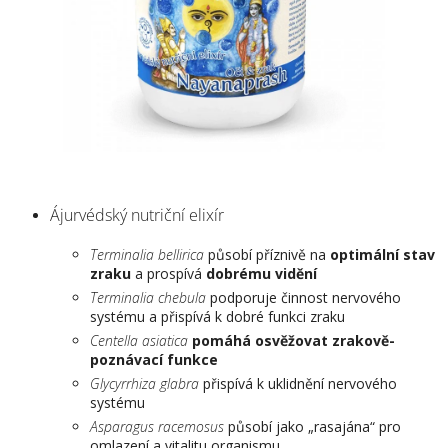
Ájurvédský nutriční elixír
Terminalia bellirica
působí příznivě na
optimální stav
zraku
a prospívá
dobrému vidění
Terminalia chebula
podporuje činnost nervového
systému a přispívá k dobré funkci zraku
Centella asiatica
pomáhá osvěžovat zrakově-
poznávací funkce
Glycyrrhiza glabra
přispívá k uklidnění nervového
systému
Asparagus racemosus
působí jako „rasajána“ pro
omlazení a vitalitu organismu