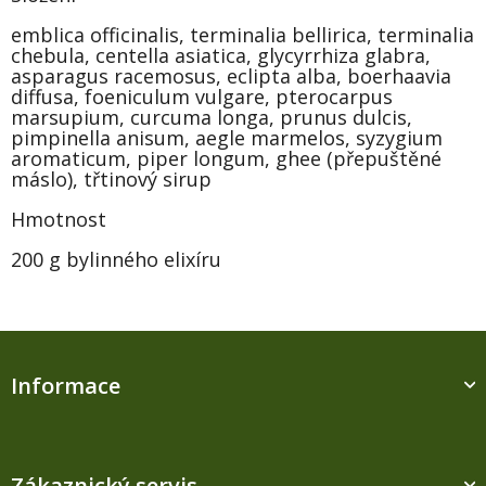
emblica officinalis, terminalia bellirica, terminalia
chebula, centella asiatica, glycyrrhiza glabra,
asparagus racemosus, eclipta alba, boerhaavia
diffusa, foeniculum vulgare, pterocarpus
marsupium, curcuma longa, prunus dulcis,
pimpinella anisum, aegle marmelos, syzygium
aromaticum, piper longum, ghee (přepuštěné
máslo), třtinový sirup
Hmotnost
200 g bylinného elixíru
Z
á
Informace
p
a
t
í
M
Zákaznický servis