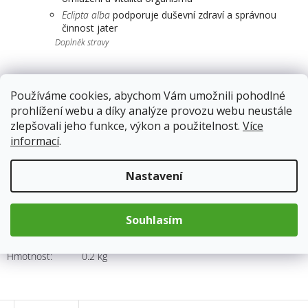
Eclipta alba
podporuje duševní zdraví a správnou
činnost jater
Doplněk stravy
Používáme cookies, abychom Vám umožnili pohodlné
Skladem
13.8.2026
prohlížení webu a díky analýze provozu webu neustále
zlepšovali jeho funkce, výkon a použitelnost.
Více
183 Kč
informací
.
Měrná
cena:
Přidat do košíku
Nastavení
Souhlasím
Kód produktu:
6557
Kategorie
:
Bylinné elixíry
Hmotnost
:
0.2 kg