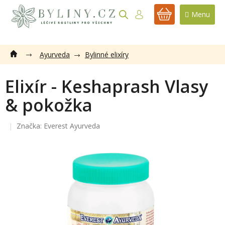
Přejít
na
NÁKUPNÍ
obsah
KOŠÍK
Ayurveda
Bylinné elixíry
Elixír - Keshaprash Vlasy
& pokožka
Značka:
Everest Ayurveda