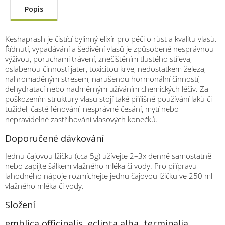
Popis
Keshaprash je čistící bylinný elixír pro péči o růst a kvalitu vlasů.
Řídnutí, vypadávání a šedivění vlasů je způsobené nesprávnou
výživou, poruchami trávení, znečištěním tlustého střeva,
oslabenou činností jater, toxicitou krve, nedostatkem železa,
nahromaděným stresem, narušenou hormonální činností,
dehydratací nebo nadměrným užíváním chemických léčiv. Za
poškozením struktury vlasu stojí také přílišné používání laků či
tužidel, časté fénování, nesprávné česání, mytí nebo
nepravidelné zastřihování vlasových konečků.
Doporučené dávkování
Jednu čajovou lžičku (cca 5g) užívejte 2–3x denně samostatně
nebo zapijte šálkem vlažného mléka či vody. Pro přípravu
lahodného nápoje rozmíchejte jednu čajovou lžičku ve 250 ml
vlažného mléka či vody.
Složení
emblica officinalis, eclipta alba, terminalia