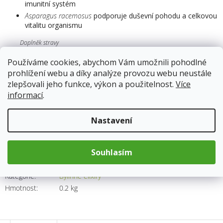
imunitní systém
Asparagus racemosus
podporuje duševní pohodu a celkovou
vitalitu organismu
Doplněk stravy
Používáme cookies, abychom Vám umožnili pohodlné
Skladem
13.8.2026
prohlížení webu a díky analýze provozu webu neustále
zlepšovali jeho funkce, výkon a použitelnost.
Více
informací
.
183 Kč
Měrná
Nastavení
cena:
Přidat do košíku
Souhlasím
Kód produktu:
3367
Kategorie
:
Bylinné elixíry
Hmotnost
:
0.2 kg