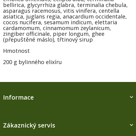
bellirica, glycyrrhiza glabra, terminalia chebula,
asparagus racemosus, vitis vinifera, centella
asiatica, juglans regia, anacardium occidentale,
cocos nucifera, sesamum indicum, elettaria
cardamomum, cinnamomum zeylanicum,
zingiber officinale, piper longum, ghee
(přepuštěné máslo), třtinový sirup
Hmotnost
200 g bylinného elixíru
Z
á
Informace
p
a
t
í
Zákaznický servis
M