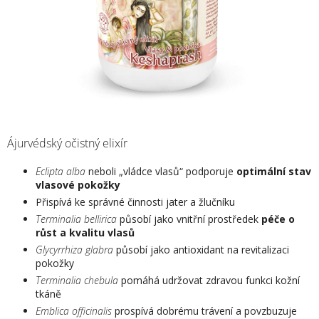
Ájurvédský očistný elixír
Eclipta alba
neboli „vládce vlasů“ podporuje
optimální stav
vlasové pokožky
Přispívá ke správné činnosti jater a žlučníku
Terminalia bellirica
působí jako vnitřní prostředek
péče o
růst a kvalitu vlasů
Glycyrrhiza glabra
působí jako antioxidant na revitalizaci
pokožky
Terminalia chebula
pomáhá udržovat zdravou funkci kožní
tkáně
Emblica officinalis
prospívá dobrému trávení a povzbuzuje