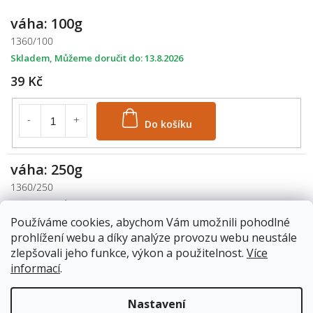
váha: 100g
1360/100
Skladem
13.8.2026
39 Kč
Do košíku
váha: 250g
1360/250
Skladem
13.8.2026
Používáme cookies, abychom Vám umožnili pohodlné
69 Kč
prohlížení webu a díky analýze provozu webu neustále
zlepšovali jeho funkce, výkon a použitelnost.
Více
Do košíku
informací
.
Nastavení