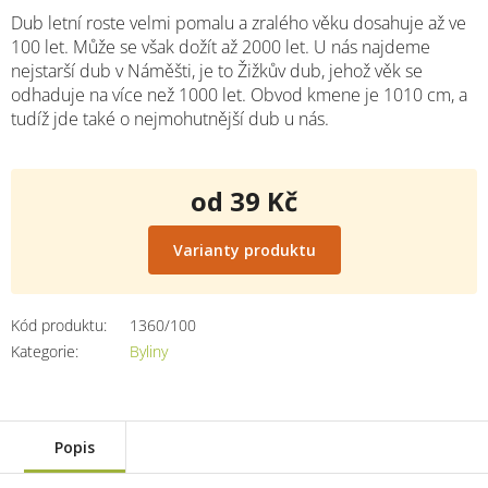
Dub letní roste velmi pomalu a zralého věku dosahuje až ve
100 let. Může se však dožít až 2000 let. U nás najdeme
nejstarší dub v Náměšti, je to Žižkův dub, jehož věk se
odhaduje na více než 1000 let. Obvod kmene je 1010 cm, a
tudíž jde také o nejmohutnější dub u nás.
od
39 Kč
Měrná
cena:
Varianty produktu
Kód produktu:
1360/100
Kategorie
:
Byliny
Popis