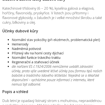
Katechinové třísloviny (6 – 20 %), kyselina galová a elagová,
hořčiny, flavonoidy, pryskyřice. V listech jsou přítomny i
flavonové glykosidy, v žaludech je i velké množství škrobu a také
cukry, bílkoviny a olej.
Účinky dubové kůry
Normální stav pokožky (při ekzémech, problematická pleť)
Hemeroidy
Nadměrná potivost
Příznivý vliv na horní cesty dýchací
Normální funkce trávicího traktu
Regenerační a stahovací účinek
dle nařízení ES č.1924/2006 nemůžeme uvádět zdravotní
účinky, proto výše uvedené léčivé účinky jsou formou tipů našich
babiček a tradičního lidového léčitelství. Nejedná se o lékařské
doporučení – vycházíme pouze informací z internetu, které
nemusí být odborné.
Popis a vzhled
Dub letní je opadavý listnatý strom s mohutnou, nepravidelnou