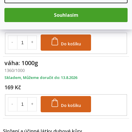
váha: 500g
1360/500
Souhlasím
Skladem
13.8.2026
99 Kč
Do košíku
váha: 1000g
1360/1000
Skladem
13.8.2026
169 Kč
Do košíku
M
Složení a účinné látky dubové kůry