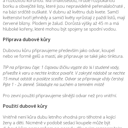
a rozložitou korunou. Má tmavošedou, hrubě rozpukanou
borku a obvejčité listy, které jsou nepravidelně peřenalaločnaté ,
na bázi srdčitě ouškaté. V dubnu až květnu dub kvete. Samčí
květenství tvoří jehnědy a samičí květy vyrůstají z paždí listů, mají
červené blizny. Plodem je žalud. Dorůstá výšky až 45 m a má
hluboké kořeny, které mohou být spojeny se spodní vodou.
Příprava dubové kůry
Dubovou kůru připravujeme především jako odvar, koupel
nebo ve formě gelů a mastí, ale připravuje se také jako tinktura.
TIP na přípravu čaje: 1 čajovou lžičku vsypte do ¼ l studené vody,
přiveďte k varu a nechte krátce povařit. V zakryté nádobě se nechte
15 minut odstát a posléze sceďte. Odvar se připravuje vždy čerstvý.
Pijte 1 - 2x denně. Skladujte na suchém a temném místě
Pro zevní použití připravujeme silnější odvar než pro vnitřní.
Použití dubové kůry
Vnitřně není kůra dubu letního vhodná pro těhotné a kojící
ženy a děti. Nicméně v podobě sedací koupele může být