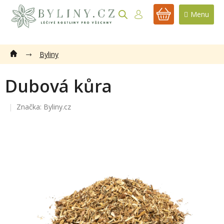
Přejít
na
NÁKUPNÍ
obsah
KOŠÍK
Byliny
Dubová kůra
Značka:
Byliny.cz