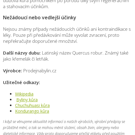
dubová kůra pomocníkem po porodu díky svým regeneračním
a stahovacím účinkům.
Nežádoucí nebo vedlejší účinky
Nejsou známy případy nežádoucích účinků ani kontraindikace s
léky. Pouze při předávkování může vyvolat zvracení, proto
nepřekračujte doporučené množství.
Další názvy dubu:
Latinský název Quercus robur. Známý také
jako křemelák či letňák.
Výrobce:
Prodejnabylin.cz
Užitečné odkazy:
Wikipedia
Byliny kůra
Chuchuhuasi kůra
Kondurango kůra
I když se věnujeme aktualitě informací o našich výrobcích, výrobní předpisy se
průběžně mění, a tak se mohou měnit složení, obsah živin, alergeny nebo
dietetické informace. Vždy proto doporučujeme přečíst etiketu před použitím