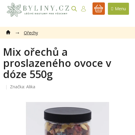
Přejít
na
NÁKUPNÍ
obsah
KOŠÍK
Ořechy
Mix ořechů a
proslazeného ovoce v
dóze 550g
Značka:
Alika