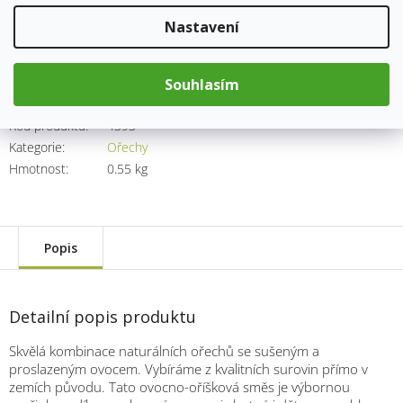
182 Kč
Nastavení
Měrná
cena:
Přidat do košíku
Souhlasím
Kód produktu:
4393
Kategorie
:
Ořechy
Hmotnost
:
0.55 kg
Popis
Detailní popis produktu
Skvělá kombinace naturálních ořechů se sušeným a
proslazeným ovocem. Vybíráme z kvalitních surovin přímo v
zemích původu. Tato ovocno-oříšková směs je výbornou