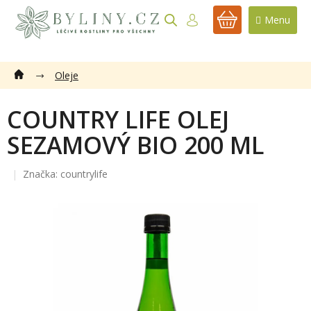
Přejít
na
NÁKUPNÍ
obsah
KOŠÍK
Oleje
COUNTRY LIFE OLEJ
SEZAMOVÝ BIO 200 ML
Značka:
countrylife