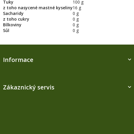
Tuky
100 g
z toho nasycené mastné kyseliny
16 g
Sacharidy
0 g
z toho cukry
0 g
Bílkoviny
0 g
Sůl
0 g
Z
á
Informace
p
a
t
í
Zákaznický servis
Kontakt
M