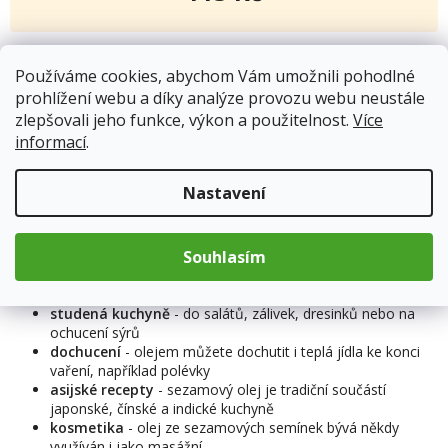
Měrná
cena:
Kód produktu:
7073
Používáme cookies, abychom Vám umožnili pohodlné
Kategorie
:
Oleje
prohlížení webu a díky analýze provozu webu neustále
Hmotnost
:
0.5 kg
zlepšovali jeho funkce, výkon a použitelnost.
Více
Položka byla vyprodána…
informací
.
Nastavení
Popis
Souhlasím
Využití:
studená kuchyně
- do salátů, zálivek, dresinků nebo na
ochucení sýrů
dochucení
- olejem můžete dochutit i teplá jídla ke konci
vaření, například polévky
asijské recepty
- sezamový olej je tradiční součástí
japonské, čínské a indické kuchyně
kosmetika
- olej ze sezamových semínek bývá někdy
využíván i jako masážní