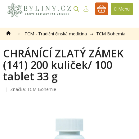
Přejít
na
NÁKUPNÍ
obsah
KOŠÍK
TCM - Tradiční čínská medicína
TCM Bohemia
CHRÁNÍCÍ ZLATÝ ZÁMEK
(141) 200 kuliček/ 100
tablet 33 g
Značka:
TCM Bohemie