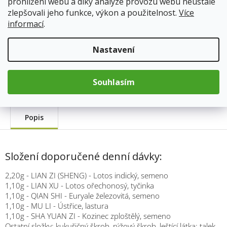
prohlížení webu a díky analýze provozu webu neustále
cena:
zlepšovali jeho funkce, výkon a použitelnost.
Více
Přidat do košíku
informací
.
Kód produktu:
345
Nastavení
Kategorie
:
TCM Bohemia
Hmotnost
:
0.033 kg
Souhlasím
Popis
Složení doporučené denní dávky:
2,20g - LIAN ZI (SHENG) - Lotos indický, semeno
1,10g - LIAN XU - Lotos ořechonosý, tyčinka
1,10g - QIAN SHI - Euryale železovitá, semeno
1,10g - MU LI - Ústřice, lastura
1,10g - SHA YUAN ZI - Kozinec zploštělý, semeno
Ostatní složky: kukuřičný škrob, rýžový škrob, leštící látka: talek