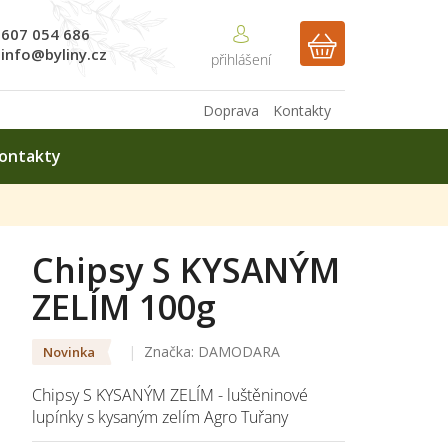
607 054 686
NÁKUPNÍ
info@byliny.cz
KOŠÍK
Doprava
Kontakty
ontakty
Chipsy S KYSANÝM
ZELÍM 100g
Značka:
DAMODARA
Novinka
Chipsy S KYSANÝM ZELÍM - luštěninové
lupínky s kysaným zelím Agro Tuřany