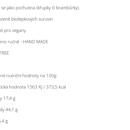
se jako pochutina (křupky či brambůrky).
rozeně bezlepkových surovin
né pro vegany
beno ručně - HAND MADE
FREE
né nutriční hodnoty na 100g:
ická hodnota 1563 KJ / 373,5 kcal
ny 17,4 g
dy 44,1 g
,4 g