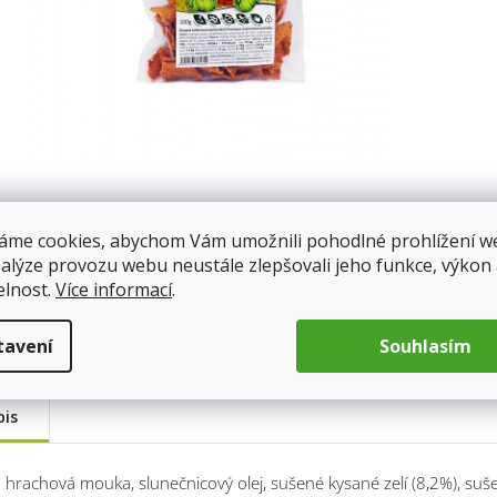
áme cookies, abychom Vám umožnili pohodlné prohlížení w
nalýze provozu webu neustále zlepšovali jeho funkce, výkon
elnost.
Více informací
.
tavení
Souhlasím
pis
: hrachová mouka, slunečnicový olej, sušené kysané zelí (8,2%), suš