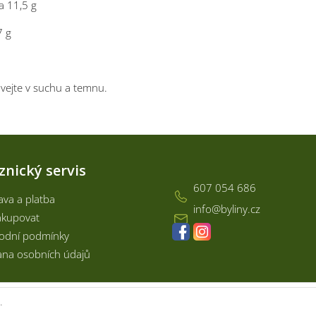
a 11,5 g
7 g
vejte v suchu a temnu.
Kontakt
znický servis
607 054 686
va a platba
info
@
byliny.cz
akupovat
odní podmínky
na osobních údajů
.