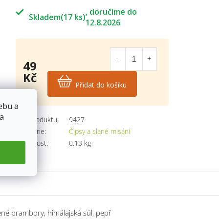
Skladem
(17 ks)
12.8.2026
49
Kč
Přidat do košíku
Měrná
cena:
ebu a
 a
Kód produktu:
9427
Kategorie
:
Čipsy a slané mlsání
Hmotnost
:
0.13 kg
ené brambory, himálajská sůl, pepř