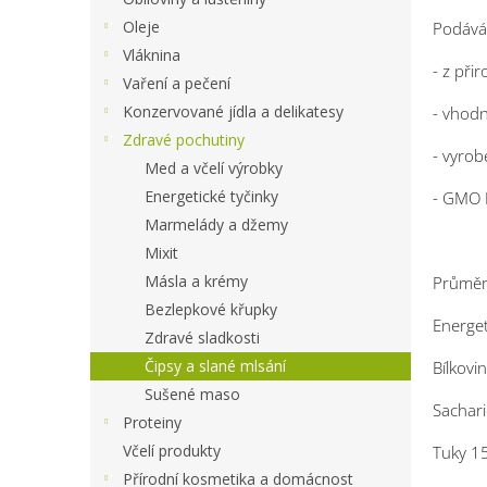
Oleje
Podává 
Vláknina
- z při
Vaření a pečení
Konzervované jídla a delikatesy
- vhod
Zdravé pochutiny
- vyro
Med a včelí výrobky
Energetické tyčinky
- GMO 
Marmelády a džemy
Mixit
Másla a krémy
Průměr
Bezlepkové křupky
Energet
Zdravé sladkosti
Čipsy a slané mlsání
Bílkovi
Sušené maso
Sachari
Proteiny
Včelí produkty
Tuky 15
Přírodní kosmetika a domácnost