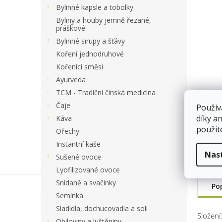
a
Bylinné kapsle a tobolky
n
Byliny a houby jemně řezané,
e
práškové
l
Bylinné sirupy a šťávy
Koření jednodruhové
Kořenící směsi
Ayurveda
TCM - Tradiční čínská medicína
Čaje
Použív
díky a
Káva
použit
Ořechy
Instantní kaše
Nas
Sušené ovoce
Lyofilizované ovoce
Snídaně a svačinky
Po
Semínka
Sladidla, dochucovadla a soli
Složení
Obiloviny a luštěniny