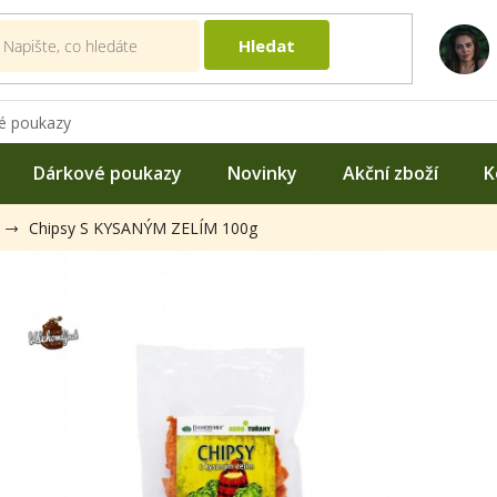
Hledat
é poukazy
Dárkové poukazy
Novinky
Akční zboží
K
Chipsy S KYSANÝM ZELÍM 100g