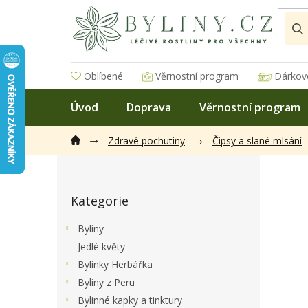
Přejít
na
obsah
Oblíbené
Věrnostní program
Dárkov
Úvod
Doprava
Věrnostní program
Zdravé pochutiny
Čipsy a slané mlsání
P
o
Přeskočit
s
Kategorie
kategorie
t
r
Byliny
a
Jedlé květy
n
Bylinky Herbářka
n
í
Byliny z Peru
p
Bylinné kapky a tinktury