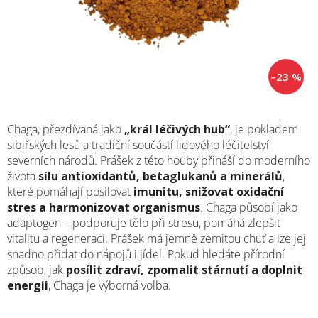
–23 %
Chaga, přezdívaná jako
„král léčivých hub“
, je pokladem
sibiřských lesů a tradiční součástí lidového léčitelství
severních národů. Prášek z této houby přináší do moderního
života
sílu antioxidantů, betaglukanů a minerálů
,
které pomáhají posilovat
imunitu, snižovat oxidační
stres a harmonizovat organismus
. Chaga působí jako
adaptogen – podporuje tělo při stresu, pomáhá zlepšit
vitalitu a regeneraci. Prášek má jemně zemitou chuť a lze jej
snadno přidat do nápojů i jídel. Pokud hledáte přírodní
způsob, jak
posílit zdraví, zpomalit stárnutí a doplnit
energii
, Chaga je výborná volba.