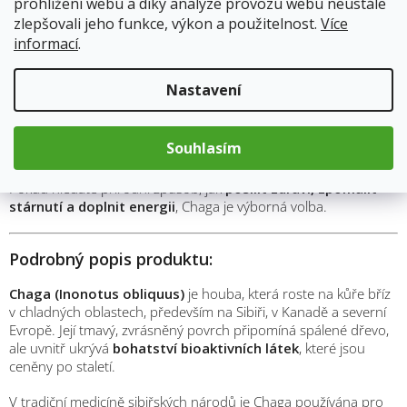
prohlížení webu a díky analýze provozu webu neustále
Proč si koupit Chaga prášek?
zlepšovali jeho funkce, výkon a použitelnost.
Více
Chaga, přezdívaná jako
„král léčivých hub“
, je pokladem
informací
.
sibiřských lesů a tradiční součástí lidového léčitelství severních
národů. Prášek z této houby přináší do moderního života
sílu
Nastavení
antioxidantů, betaglukanů a minerálů
, které pomáhají
posilovat
imunitu, snižovat oxidační stres a harmonizovat
organismus
. Chaga působí jako adaptogen – podporuje tělo
Souhlasím
při stresu, pomáhá zlepšit vitalitu a regeneraci. Prášek má
jemně zemitou chuť a lze jej snadno přidat do nápojů i jídel.
Pokud hledáte přírodní způsob, jak
posílit zdraví, zpomalit
stárnutí a doplnit energii
, Chaga je výborná volba.
Podrobný popis produktu:
Chaga (Inonotus obliquus)
je houba, která roste na kůře bříz
v chladných oblastech, především na Sibiři, v Kanadě a severní
Evropě. Její tmavý, zvrásněný povrch připomíná spálené dřevo,
ale uvnitř ukrývá
bohatství bioaktivních látek
, které jsou
ceněny po staletí.
V tradiční medicíně sibiřských národů je Chaga používána pro
M