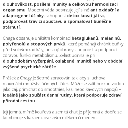
dlouhověkost, posílení imunity a celkovou harmonizaci
organismu
. Moderní věda potvrzuje její silné
antioxidační a
adaptogenní účinky
, schopnost
detoxikovat játra,
podporovat trávicí soustavu a zpomalovat buněčné
stárnutí
.
Chaga obsahuje unikátní kombinaci
betaglukanů, melaninů,
polyfenolů a stopových prvků
, které pomáhají chránit buňky
před volnými radikály, posilují obranyschopnost a podporují
zdravou funkci metabolismu. Zvlášť účinná je při
dlouhodobém vyčerpání, oslabené imunitě nebo v období
zvýšené psychické zátěže
.
Prášek z Chagy je šetrně zpracován tak, aby si uchoval
maximální množství účinných látek. Může se zalít horkou vodou
jako čaj, přimíchat do smoothies, kaší nebo kávových nápojů –
ideálně jako součást denní rutiny, která podporuje zdraví
přírodní cestou
.
Její jemná, mírně kouřová a zemitá chuť je příjemná a dobře se
kombinuje s kakaem, ovesným mlékem či medem.