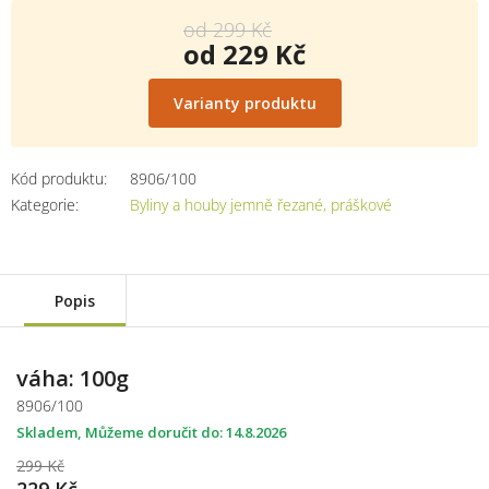
od 299 Kč
od
229 Kč
Měrná
cena:
Varianty produktu
Kód produktu:
8906/100
Kategorie
:
Byliny a houby jemně řezané, práškové
Popis
váha: 100g
8906/100
Skladem
14.8.2026
299 Kč
229 Kč