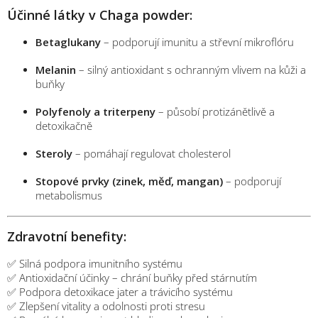
Účinné látky v Chaga powder:
Betaglukany
– podporují imunitu a střevní mikroflóru
Melanin
– silný antioxidant s ochranným vlivem na kůži a
buňky
Polyfenoly a triterpeny
– působí protizánětlivě a
detoxikačně
Steroly
– pomáhají regulovat cholesterol
Stopové prvky (zinek, měď, mangan)
– podporují
metabolismus
Zdravotní benefity:
✅ Silná podpora imunitního systému
✅ Antioxidační účinky – chrání buňky před stárnutím
✅ Podpora detoxikace jater a trávicího systému
✅ Zlepšení vitality a odolnosti proti stresu