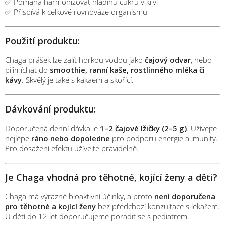
✅ Pomáhá harmonizovat hladinu cukru v krvi
✅ Přispívá k celkové rovnováze organismu
Použití produktu:
Chaga prášek lze zalít horkou vodou jako
čajový odvar
, nebo
přimíchat do
smoothie, ranní kaše, rostlinného mléka či
kávy
. Skvělý je také s kakaem a skořicí.
Dávkování produktu:
Doporučená denní dávka je
1–2 čajové lžičky (2–5 g)
. Užívejte
nejlépe
ráno nebo dopoledne
pro podporu energie a imunity.
Pro dosažení efektu užívejte pravidelně.
Je Chaga vhodná pro těhotné, kojící ženy a děti?
Chaga má výrazné bioaktivní účinky, a proto
není doporučena
pro těhotné a kojící ženy
bez předchozí konzultace s lékařem.
U dětí do 12 let doporučujeme poradit se s pediatrem.