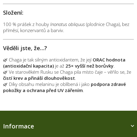
Složení:
100 % prášek z houby
Inonotus obliquus
(plodnice Chaga), bez
příměsí, konzervantů a barviv.
Věděli jste, že…?
🌿 Chaga je tak silným antioxidantem, že její
ORAC hodnota
(antioxidační kapacita)
je až
25× vyšší než borůvky
.
🌿 Ve starověkém Rusku se Chaga pila místo čaje – věřilo se, že
čistí krev a přináší dlouhověkost
.
🌿 Díky obsahu melaninu je oblíbená i jako
podpora zdravé
pokožky a ochrana před UV zářením
.
Z
á
Informace
p
a