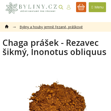
Přejít
na
NÁKUPNÍ
obsah
KOŠÍK
Byliny a houby jemně řezané, práškové
Chaga prášek - Rezavec
šikmý, Inonotus obliquus