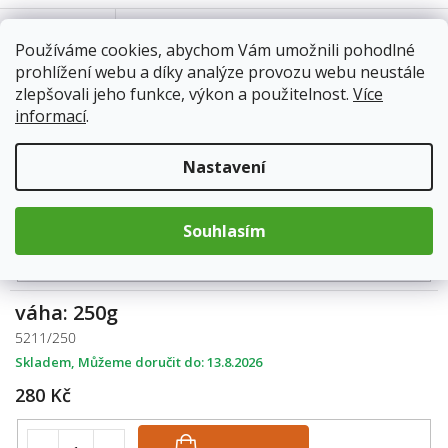
Popis
Používáme cookies, abychom Vám umožnili pohodlné
prohlížení webu a díky analýze provozu webu neustále
zlepšovali jeho funkce, výkon a použitelnost.
Více
váha: 100g
informací
.
5211/100
Skladem
13.8.2026
Nastavení
197 Kč
Souhlasím
Do košíku
váha: 250g
5211/250
Skladem
13.8.2026
280 Kč
Do košíku