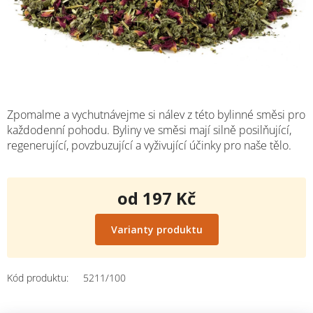
Zpomalme a vychutnávejme si nálev z této bylinné směsi pro
každodenní pohodu. Byliny ve směsi mají silně posilňující,
regenerující, povzbuzující a vyživující účinky pro naše tělo.
od
197 Kč
Měrná
cena:
Varianty produktu
Kód produktu:
5211/100