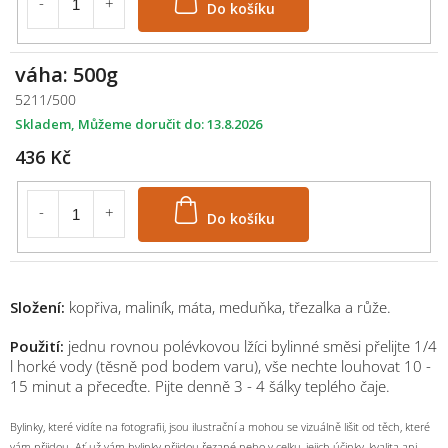
váha: 500g
5211/500
Skladem
13.8.2026
436 Kč
Do košíku
Složení:
kopřiva, maliník, máta, meduňka, třezalka a růže.
Použití:
jednu rovnou polévkovou lžíci bylinné směsi přelijte 1/4
l horké vody (těsně pod bodem varu), vše nechte louhovat 10 -
15 minut a přeceďte. Pijte denně 3 - 4 šálky teplého čaje.
Bylinky, které vidíte na fotografii, jsou ilustrační a mohou se vizuálně lišit od těch, které
vám přijdou. Ať už vám bylinky přijdou řezané nebo v celku, jejich účinky, kvalita ani