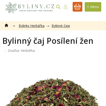
Přejít
na
NÁKUPNÍ
obsah
KOŠÍK
Bylinky Herbářka
Bylinné čaje
Bylinný čaj Posílení žen
Značka:
Herbářka