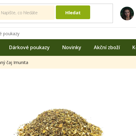
Hledat
é poukazy
Dárkové poukazy
Novinky
Akční zboží
K
nný čaj Imunita