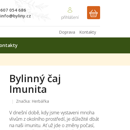
607 054 686
NÁKUPNÍ
info@byliny.cz
KOŠÍK
Doprava
Kontakty
ontakty
Bylinný čaj
Imunita
Značka:
Herbářka
V dnešní době, kdy jsme vystaveni mnoha
vlivům z okolního prostředí, je důležité dbát
na naši imunitu. Ať už jde o změny počasí,