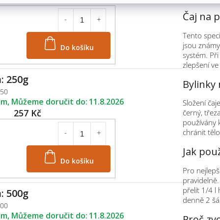
Čaj na p
Tento speci
Do košíku
jsou známy 
systém. Při
zlepšení v
: 250g
Bylinky
250
em
11.8.2026
Složení čaj
257 Kč
černý, třez
používány 
chránit tě
Jak pou
Do košíku
Pro nejlep
pravidelně.
přelít 1/4 
: 500g
denně 2 šál
500
em
11.8.2026
Proč zvo