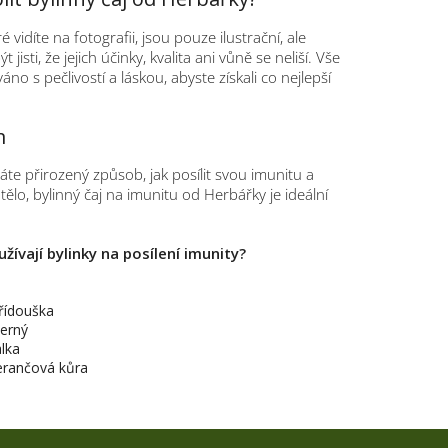
ré vidíte na fotografii, jsou pouze ilustrační, ale
t jisti, že jejich účinky, kvalita ani vůně se neliší. Vše
áno s pečlivostí a láskou, abyste získali co nejlepší
m
te přirozený způsob, jak posílit svou imunitu a
 tělo, bylinný čaj na imunitu od Herbářky je ideální
užívají bylinky na posílení imunity?
řídouška
erný
lka
rančová kůra