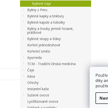
a
Bylinné čaje
n
Byliny z Peru
e
Bylinné kapky a tinktury
l
Bylinné kapsle a tobolky
Byliny a houby jemně řezané,
práškové
Bylinné sirupy a šťávy
Koření jednodruhové
Kořenící směsi
Ayurveda
TCM - Tradiční čínská medicína
Čaje
Po
Použív
Káva
díky a
Ořechy
použit
Instantní kaše
váha
Sušené ovoce
5166/
Nas
Lyofilizované ovoce
Sklad
Snídaně a svačinky