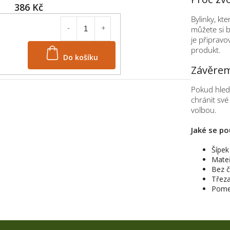
386 Kč
Bylinky, kte
můžete si bý
je připravov
produkt.
Do košíku
Závěre
Pokud hledá
chránit své
volbou.
Jaké se po
Šípek
Mate
Bez č
Třeza
Pome