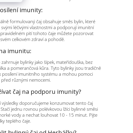
osílení imunity:
álně formulovaný čaj obsahuje směs bylin, které
svými léčivými vlastnostmi a podporují imunitní
 pravidelném pití tohoto čaje můžete pozorovat
e svém celkovém zdraví a pohodě.
 na imunitu:
e zahrnuje bylinky jako šípek, mateřídouška, bez
alka a pomerančová kůra. Tyto bylinky jsou tradičně
k posílení imunitního systému a mohou pomoci
lo před různými nemocemi.
žívat čaj na podporu imunity?
ší výsledky doporučujeme konzumovat tento čaj
 Stačí jednu rovnou polévkovou lžíci bylinné směsi
l horké vody a nechat louhovat 10 - 15 minut. Pijte
ky teplého čaje.
lit bylinný čaj od Herbářky?