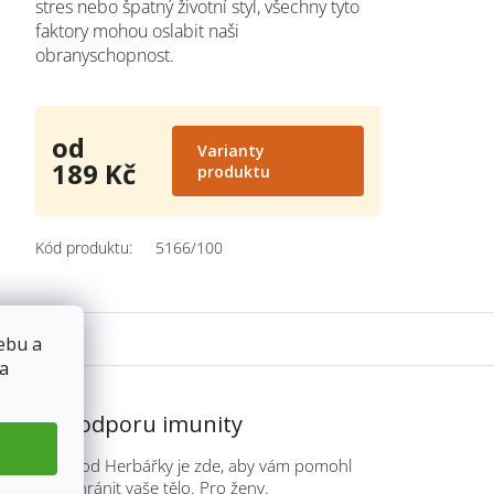
stres nebo špatný životní styl, všechny tyto
faktory mohou oslabit naši
obranyschopnost.
od
Varianty
189 Kč
produktu
Měrná
cena:
Kód produktu:
5166/100
ebu a
 a
 čaj na podporu imunity
 na imunitu od Herbářky je zde, aby vám pomohl
 imunitu a chránit vaše tělo. Pro ženy.