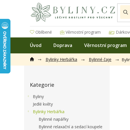
Přejít
na
obsah
Oblíbené
Věrnostní program
Dárkov
Úvod
Doprava
Věrnostní program
Bylinky Herbářka
Bylinné čaje
Byli
P
o
Přeskočit
s
Kategorie
kategorie
t
r
Byliny
a
Jedlé květy
n
Bylinky Herbářka
n
í
Bylinné napářky
p
Bylinné relaxační a sedací koupele