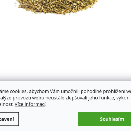
pis
áme cookies, abychom Vám umožnili pohodlné prohlížení w
nalýze provozu webu neustále zlepšovali jeho funkce, výkon
elnost.
Více informací
.
: 100g
Bylinný
100
tavení
Souhlasím
Bylinný čaj
em
11.8.2026
posílit vaši
189 Kč