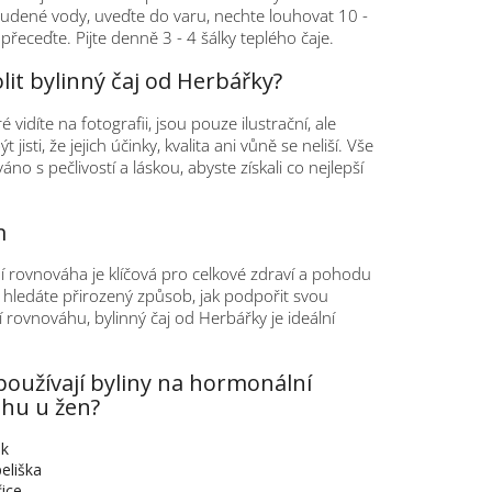
 studené vody, uveďte do varu, nechte louhovat 10 -
přeceďte. Pijte denně 3 - 4 šálky teplého čaje.
lit bylinný čaj od Herbářky?
ré vidíte na fotografii, jsou pouze ilustrační, ale
t jisti, že jejich účinky, kvalita ani vůně se neliší. Vše
áno s pečlivostí a láskou, abyste získali co nejlepší
m
 rovnováha je klíčová pro celkové zdraví a pohodu
hledáte přirozený způsob, jak podpořit svou
rovnováhu, bylinný čaj od Herbářky je ideální
používají byliny na hormonální
hu u žen?
k
eliška
ice