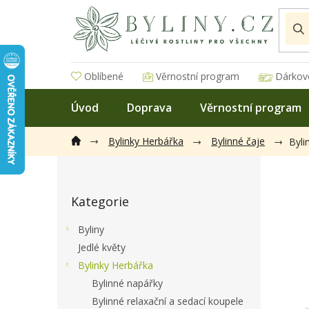
Přejít
na
obsah
Oblíbené
Věrnostní program
Dárkov
Úvod
Doprava
Věrnostní program
Bylinky Herbářka
Bylinné čaje
Byli
P
o
Přeskočit
s
Kategorie
kategorie
t
r
Byliny
a
Jedlé květy
n
Bylinky Herbářka
n
í
Bylinné napářky
p
Bylinné relaxační a sedací koupele