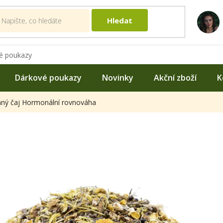
Hledat
é poukazy
Dárkové poukazy
Novinky
Akční zboží
K
nný čaj Hormonální rovnováha