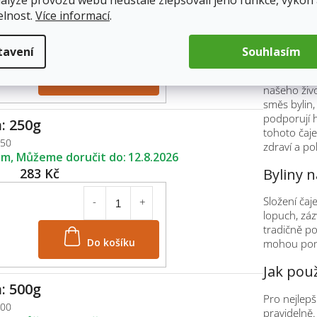
nalýze provozu webu neustále zlepšovali jeho funkce, výkon
přirozenou 
198 Kč
elnost.
Více informací
.
dosáhnout 
Čaj na 
tavení
Souhlasím
Do košíku
Dosáhnout 
našeho živ
směs bylin,
podporují 
: 250g
tohoto čaj
250
zdraví a p
em
12.8.2026
Byliny 
283 Kč
Složení čaj
lopuch, záz
tradičně p
Do košíku
mohou pomo
Jak pou
: 500g
Pro nejlep
500
pravidelně.