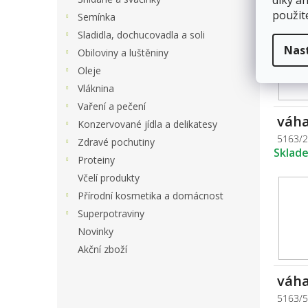
díky a
použit
Semínka
Sladidla, dochucovadla a soli
Nas
Obiloviny a luštěniny
Oleje
Vláknina
Vaření a pečení
váha
Konzervované jídla a delikatesy
5163/
Zdravé pochutiny
Sklad
Proteiny
Včelí produkty
Přírodní kosmetika a domácnost
Superpotraviny
Novinky
Akční zboží
váha
5163/