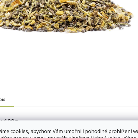
pis
: 100g
Bylinný
100
áme cookies, abychom Vám umožnili pohodlné prohlížení w
Bylinný ča
em
12.8.2026