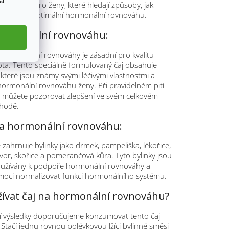
 a
podporu pro ženy, které hledají způsoby, jak
a udržet optimální hormonální rovnováhu.
hormonální rovnováhu:
hormonální rovnováhy je zásadní pro kvalitu
ota. Tento speciálně formulovaný čaj obsahuje
 které jsou známy svými léčivými vlastnostmi a
hormonální rovnováhu ženy. Při pravidelném pití
e můžete pozorovat zlepšení ve svém celkovém
ohodě.
na hormonální rovnováhu:
e zahrnuje bylinky jako drmek, pampeliška, lékořice,
vor, skořice a pomerančová kůra. Tyto bylinky jsou
oužívány k podpoře hormonální rovnováhy a
ci normalizovat funkci hormonálního systému.
žívat čaj na hormonální rovnováhu?
ší výsledky doporučujeme konzumovat tento čaj
 Stačí jednu rovnou polévkovou lžíci bylinné směsi