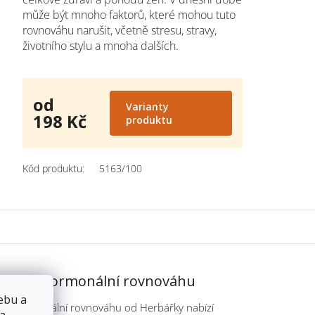
může být mnoho faktorů, které mohou tuto
rovnováhu narušit, včetně stresu, stravy,
životního stylu a mnoha dalších.
od
Varianty
198 Kč
produktu
Měrná
cena:
Kód produktu:
5163/100
 čaj na hormonální rovnováhu
ebu a
j na hormonální rovnováhu od Herbářky nabízí