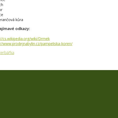
ch
or
ce
rančová kůra
ajímavé odkazy:
://cs.wikipedia.org/wiki/Drmek
://www.prodejnabylin.cz/pampeliska-koren/
erbářka