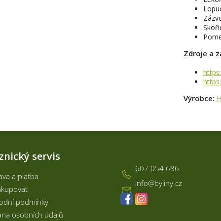
Lopu
Zázv
Skoři
Pome
Zdroje a z
https
https
Výrobce:
H
Kontakt
znický servis
607 054 686
va a platba
info
@
byliny.cz
akupovat
odní podmínky
na osobních údajů