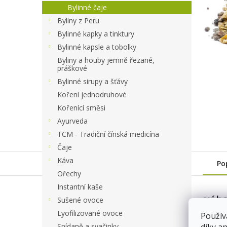
a
Bylinné čaje
n
Byliny z Peru
e
Bylinné kapky a tinktury
l
Bylinné kapsle a tobolky
Byliny a houby jemně řezané,
práškové
Bylinné sirupy a šťávy
Koření jednodruhové
Kořenící směsi
Ayurveda
TCM - Tradiční čínská medicína
Čaje
Káva
Po
Ořechy
Instantní kaše
váha
Sušené ovoce
5163/
Lyofilizované ovoce
Použív
Sklad
Snídaně a svačinky