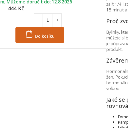
em
12.8.2026
zalít 1/4 l
444 Kč
15 minut a 
Proč zvo
Bylinky, kte
Do košíku
můžete si bý
je připravov
produkt.
Závěre
Hormonální
žen. Pokud 
hormonální 
volbou.
Jaké se 
rovnová
Drme
Pamp
Lékoř