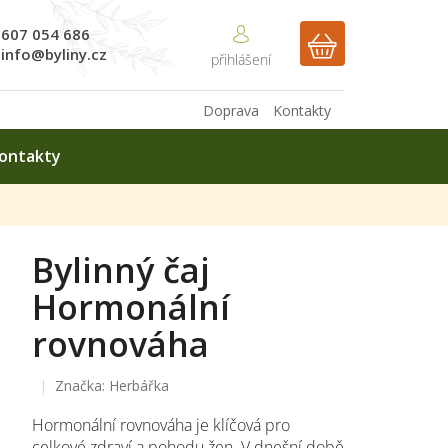
607 054 686
NÁKUPNÍ
info@byliny.cz
KOŠÍK
Doprava
Kontakty
ontakty
Bylinný čaj
Hormonální
rovnováha
Značka:
Herbářka
Hormonální rovnováha je klíčová pro
celkové zdraví a pohodu žen. V dnešní době