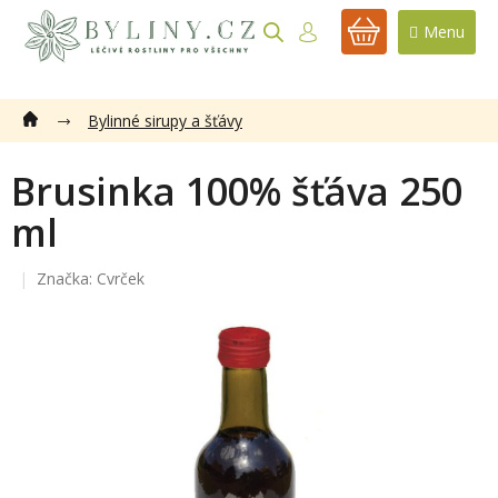
Přejít
na
NÁKUPNÍ
obsah
KOŠÍK
Bylinné sirupy a šťávy
Brusinka 100% šťáva 250
ml
Značka:
Cvrček