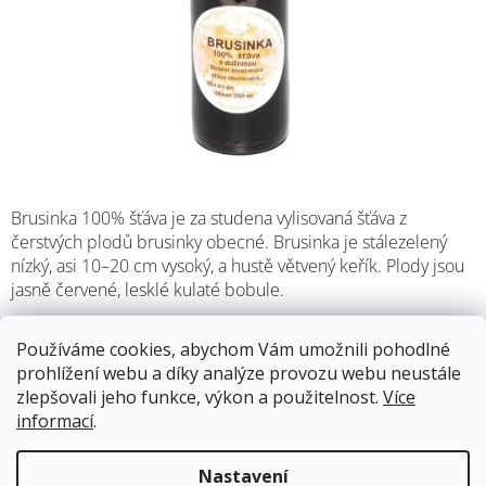
Brusinka 100% šťáva je za studena vylisovaná šťáva z
čerstvých plodů brusinky obecné. Brusinka je stálezelený
nízký, asi 10–20 cm vysoký, a hustě větvený keřík. Plody jsou
jasně červené, lesklé kulaté bobule.
Používáme cookies, abychom Vám umožnili pohodlné
Skladem
13.8.2026
prohlížení webu a díky analýze provozu webu neustále
zlepšovali jeho funkce, výkon a použitelnost.
Více
187 Kč
informací
.
Měrná
cena:
Přidat do košíku
Nastavení