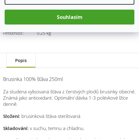
Souhlasím
Kód produktu:
651
Kategorie
:
Bylinné sirupy a šťávy
Hmotnost
:
0.25 kg
Popis
Brusinka 100% šťáva 250ml
Za studena vylisovaná šťáva z čerstvých plodů brusinky obecné.
Známá jako antioxidant. Optimální dávka 1-3 polévkové lžíce
denně.
Složení:
brusinková šťáva sterilovaná
Skladování:
v suchu, temnu a chladnu.