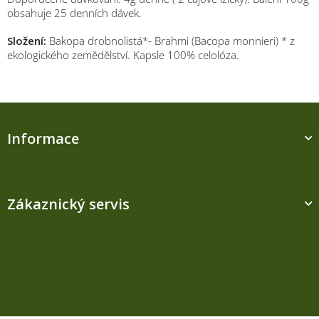
obsahuje 25 denních dávek.
Složení:
Bakopa drobnolistá*- Brahmi (Bacopa monnieri) * z
ekologického zemědělství. Kapsle 100% celolóza.
Z
á
Informace
p
a
t
í
Zákaznický servis
Kontakt