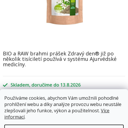
BIO a RAW brahmi prášek Zdravý den® již po
několik tisíciletí používá v systému Ajurvédské
medicíny.
Skladem
13.8.2026
Používáme cookies, abychom Vám umožnili pohodlné
129 Kč
prohlížení webu a díky analýze provozu webu neustále
Měrná
zlepšovali jeho funkce, výkon a použitelnost.
Více
cena:
informací
.
Přidat do košíku