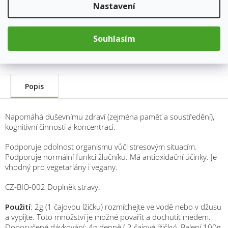
Nastavení
Kód produktu:
8091
Kategorie
:
Byliny a houby jemně řezané, práškové
Souhlasím
Hmotnost
:
0.1 kg
Popis
Napomáhá duševnímu zdraví (zejména paměť a soustředění),
kognitivní činnosti a koncentraci.
Podporuje odolnost organismu vůči stresovým situacím.
Podporuje normální funkci žlučníku. Má antioxidační účinky. Je
vhodný pro vegetariány i vegany.
CZ-BIO-002 Doplněk stravy.
Použití
: 2g (1 čajovou lžičku) rozmíchejte ve vodě nebo v džusu
a vypijte. Toto množství je možné povařit a dochutit medem.
Doporučené dávkování: 4g denně ( 2 čajové lžičky). Balení 100g