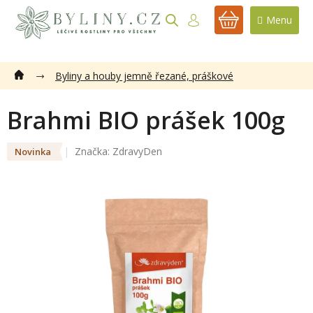
Přejít
na
NÁKUPNÍ
obsah
KOŠÍK
Byliny a houby jemně řezané, práškové
Brahmi BIO prášek 100g
Značka:
ZdravyDen
Novinka