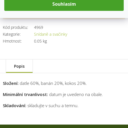
Souhlasím
cena:
Přidat do košíku
Kód produktu:
4969
Kategorie
:
Snídaně a svačinky
Hmotnost
:
0.05 kg
Popis
Složení:
datle 60%, banán 20%, kokos 20%.
Minimální trvanlivost:
datum je uvedeno na obale.
Skladování:
skladujte v suchu a temnu.
Z