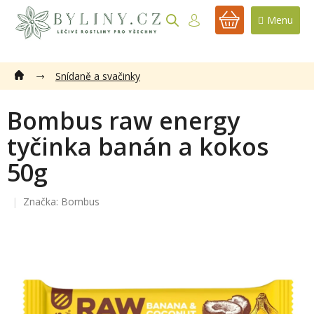
Přejít
na
NÁKUPNÍ
obsah
KOŠÍK
Snídaně a svačinky
Bombus raw energy
tyčinka banán a kokos
50g
Značka:
Bombus