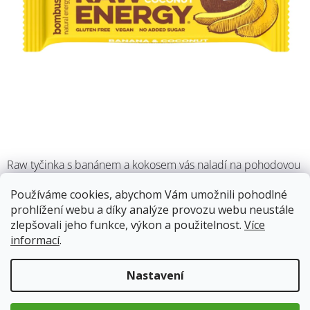
Raw tyčinka s banánem a kokosem vás naladí na pohodovou
letní vlnu kdykoliv potřebujete. Tato pochoutka vás zasytí a
Používáme cookies, abychom Vám umožnili pohodlné
dodá
vašemu tělu potřebné množství vitamínů a minerálů.
prohlížení webu a díky analýze provozu webu neustále
Navíc je bez lepku a vhodná i pro vegany.
zlepšovali jeho funkce, výkon a použitelnost.
Více
informací
.
Skladem
12.8.2026
Nastavení
26 Kč
Měrná