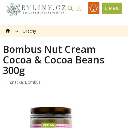
Přejít
na
NÁKUPNÍ
obsah
KOŠÍK
Ořechy
Bombus Nut Cream
Cocoa & Cocoa Beans
300g
Značka:
Bombus