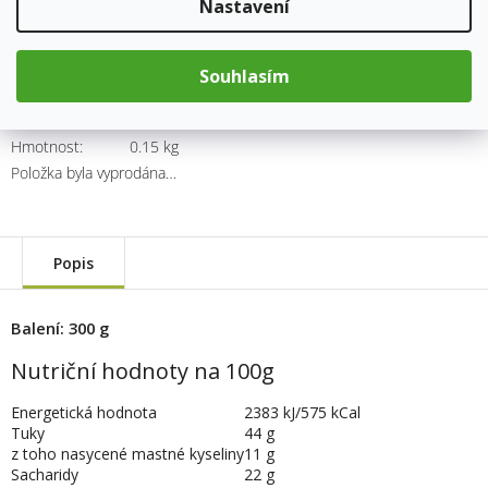
Nastavení
105 Kč
Měrná
cena:
Souhlasím
Kód produktu:
7170
Kategorie
:
Ořechy
Hmotnost
:
0.15 kg
Položka byla vyprodána…
Popis
Balení: 300 g
Nutriční hodnoty na 100g
Energetická hodnota
2383
kJ/575
kCal
Tuky
44
g
z toho nasycené mastné kyseliny
11
g
Sacharidy
22
g