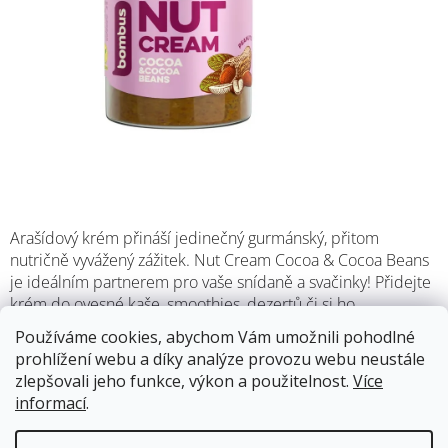
Arašídový krém přináší jedinečný gurmánský, přitom
nutričně vyvážený zážitek. Nut Cream Cocoa & Cocoa Beans
je ideálním partnerem pro vaše snídaně a svačinky! Přidejte
krém do ovesné kaše, smoothies, dezertů či si ho
vychutnejte jen tak na lžičce. Neobsahuje žádný přidaný
Používáme cookies, abychom Vám umožnili pohodlné
cukr, mléko ani palmový tuk.
prohlížení webu a díky analýze provozu webu neustále
zlepšovali jeho funkce, výkon a použitelnost.
Více
Již brzy skladem
informací
.