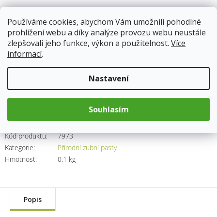
Používáme cookies, abychom Vám umožnili pohodlné
prohlížení webu a díky analýze provozu webu neustále
zlepšovali jeho funkce, výkon a použitelnost.
Více
Skladem
(1 ks)
13.8.2026
informací
.
133 Kč
Nastavení
Měrná
cena:
Přidat do košíku
Souhlasím
Kód produktu:
7973
Kategorie
:
Přírodní zubní pasty
Hmotnost
:
0.1 kg
Popis