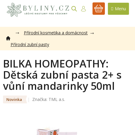
Přejít
na
NÁKUPNÍ
obsah
KOŠÍK
Přírodní kosmetika a domácnost
Přírodní zubní pasty
BILKA HOMEOPATHY:
Dětská zubní pasta 2+ s
vůní mandarinky 50ml
Značka:
TML a.s.
Novinka