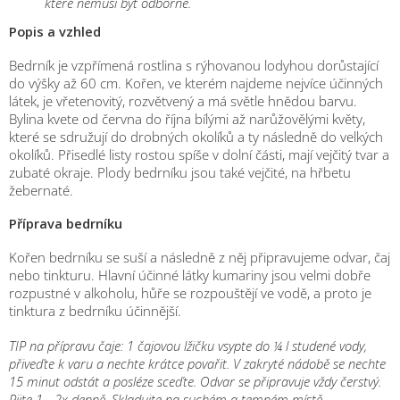
které nemusí být odborné.
Popis a vzhled
Bedrník je vzpřímená rostlina s rýhovanou lodyhou dorůstající
do výšky až 60 cm. Kořen, ve kterém najdeme nejvíce účinných
látek, je vřetenovitý, rozvětvený a má světle hnědou barvu.
Bylina kvete od června do října bílými až narůžovělými květy,
které se sdružují do drobných okolíků a ty následně do velkých
okolíků. Přisedlé listy rostou spíše v dolní části, mají vejčitý tvar a
zubaté okraje. Plody bedrníku jsou také vejčité, na hřbetu
žebernaté.
Příprava bedrníku
Kořen bedrníku se suší a následně z něj připravujeme odvar, čaj
nebo tinkturu. Hlavní účinné látky kumariny jsou velmi dobře
rozpustné v alkoholu, hůře se rozpouštějí ve vodě, a proto je
tinktura z bedrníku účinnější.
TIP na přípravu čaje:
1 čajovou lžičku vsypte do ¼ l studené vody,
přiveďte k varu a nechte krátce povařit. V zakryté nádobě se nechte
15 minut odstát a posléze sceďte. Odvar se připravuje vždy čerstvý.
Pijte 1 - 2x denně. Skladujte na suchém a temném místě.