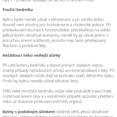
Použití bedrníku
Bylinu byste neměli užívat v těhotenství a po zánětu ledvin.
Rovněž není vhodná pro horkokrevné a cholerické jedince. Při
předávkování dochází k fotosenzibilitě: přecitlivělosti na světlo.
Jelikož kořen obsahuje kumariny, neměli by jej užívat jedinci s
poruchou krevní srážlivosti, protože mají často předepsaný
Warfarin a podobné léky.
Nežádoucí nebo vedlejší účinky
Při užití kořenu bedrníku v doporučených dávkách nejsou
známy případy nežádoucích účinků ani kontraindikace s léky. Při
vysokých dávkách může dojít ke kontrakci svalů děložního čípku.
Proto by bylinu neměly užívat těhotné ženy.
Příliš velké množství bedrníku může také podráždit trávicí trakt,
rozšiřovat krevní cévy a v extrémním případě způsobit přetížení
nebo až dokonce poškození vnitřních orgánů.
Byliny s podobným účinkem:
bedrník větší, jehož obsahové
látky jsou velice podobné, a proto se mezi těmito druhy nemusí