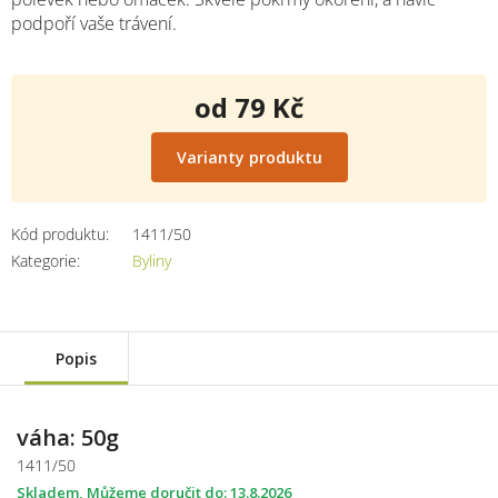
podpoří vaše trávení.
od
79 Kč
Měrná
cena:
Varianty produktu
Kód produktu:
1411/50
Kategorie
:
Byliny
Popis
váha: 50g
1411/50
Skladem
13.8.2026