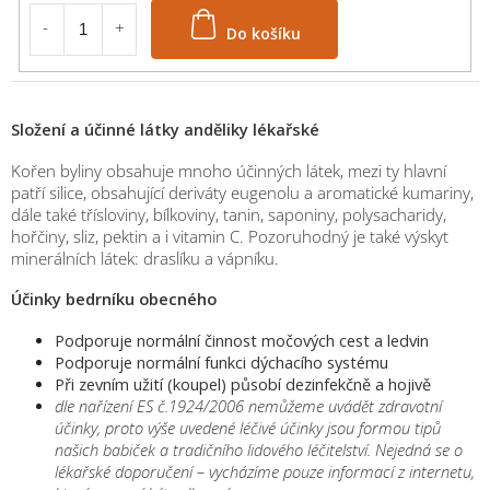
Do košíku
Složení a účinné látky anděliky lékařské
Kořen byliny obsahuje mnoho účinných látek, mezi ty hlavní
patří silice, obsahující deriváty eugenolu a aromatické kumariny,
dále také třísloviny, bílkoviny, tanin, saponiny, polysacharidy,
hořčiny, sliz, pektin a i vitamin C. Pozoruhodný je také výskyt
minerálních látek: draslíku a vápníku.
Účinky bedrníku obecného
Podporuje normální činnost močových cest a ledvin
Podporuje normální funkci dýchacího systému
Při zevním užití (koupel) působí dezinfekčně a hojivě
dle nařízení ES č.1924/2006 nemůžeme uvádět zdravotní
účinky, proto výše uvedené léčivé účinky jsou formou tipů
našich babiček a tradičního lidového léčitelství. Nejedná se o
lékařské doporučení – vycházíme pouze informací z internetu,