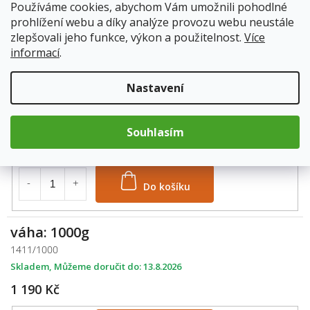
Používáme cookies, abychom Vám umožnili pohodlné
prohlížení webu a díky analýze provozu webu neustále
Do košíku
zlepšovali jeho funkce, výkon a použitelnost.
Více
informací
.
váha: 500g
Nastavení
1411/500
Skladem
13.8.2026
Souhlasím
605 Kč
Do košíku
váha: 1000g
1411/1000
Skladem
13.8.2026
1 190 Kč
M