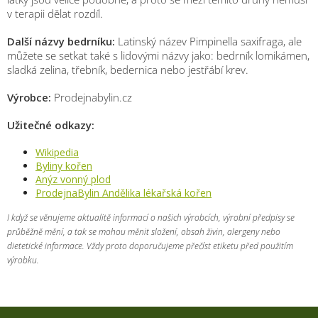
v terapii dělat rozdíl.
Další názvy bedrníku:
Latinský název Pimpinella saxifraga, ale
můžete se setkat také s lidovými názvy jako: bedrník lomikámen,
sladká zelina, třebník, bedernica nebo jestřábí krev.
Výrobce:
Prodejnabylin.cz
Užitečné odkazy:
Wikipedia
Byliny kořen
Anýz vonný plod
ProdejnaBylin Andělika lékařská kořen
I když se věnujeme aktualitě informací o našich výrobcích, výrobní předpisy se
průběžně mění, a tak se mohou měnit složení, obsah živin, alergeny nebo
dietetické informace. Vždy proto doporučujeme přečíst etiketu před použitím
výrobku.
Z