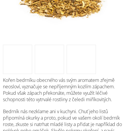
Kořen bedrníku obecného vás svým aromatem zřejmě
neosloví, vyznačuje se nepříjemným kozlím zápachem.
Pokud však zápach překonáte, můžete využít léčivé
schopnosti této vytrvalé rostliny z čeledi miříkovitých.
Bedrník nás nezklame ani v kuchyni. Chuť jeho listů
připomíná okurky a proto, pokud ve vašem okolí bedrník
roste, zkuste si natrhat mladé listy a přidat je například do
polévek nebo omáček. Skvěle pokrmy okoření, a navíc