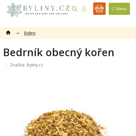
Přejít
na
NÁKUPNÍ
obsah
KOŠÍK
Byliny
Bedrník obecný kořen
Značka:
Byliny.cz