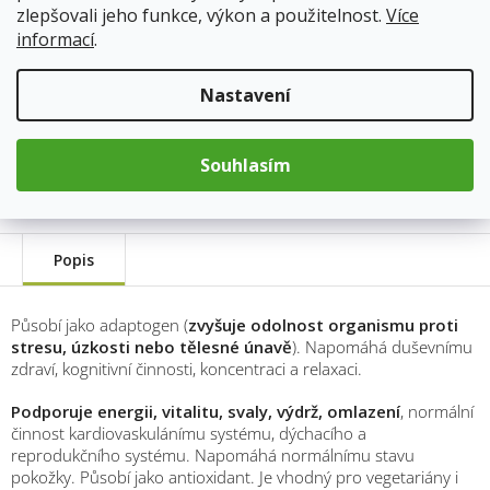
Měrná
zlepšovali jeho funkce, výkon a použitelnost.
Více
cena:
Přidat do košíku
informací
.
Nastavení
Kód produktu:
6173
Kategorie
:
Byliny a houby jemně řezané, práškové
Hmotnost
:
0.1 kg
Souhlasím
Popis
Působí jako adaptogen (
zvyšuje odolnost organismu proti
stresu, úzkosti nebo tělesné únavě
). Napomáhá duševnímu
zdraví, kognitivní činnosti, koncentraci a relaxaci.
Podporuje energii, vitalitu, svaly, výdrž, omlazení
, normální
činnost kardiovaskulánímu systému, dýchacího a
reprodukčního systému. Napomáhá normálnímu stavu
pokožky. Působí jako antioxidant. Je vhodný pro vegetariány i