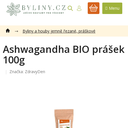
Přejít
na
NÁKUPNÍ
obsah
KOŠÍK
Byliny a houby jemně řezané, práškové
Ashwagandha BIO prášek
100g
Značka:
ZdravyDen