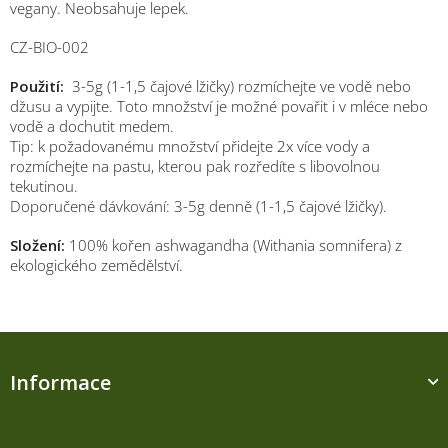
vegany. Neobsahuje lepek.
CZ-BIO-002
Použití:
3-5g (1-1,5 čajové lžičky) rozmíchejte ve vodě nebo
džusu a vypijte. Toto množství je možné povařit i v mléce nebo
vodě a dochutit medem.
Tip: k požadovanému množství přidejte 2x více vody a
rozmíchejte na pastu, kterou pak rozředíte s libovolnou
tekutinou.
Doporučené dávkování: 3-5g denně (1-1,5 čajové lžičky).
Složení:
100% kořen ashwagandha (Withania somnifera) z
ekologického zemědělství.
Z
á
Informace
p
a
t