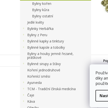
a
Byliny kořen
n
Byliny kůra
e
Byliny ostatní
l
Jedlé květy
Bylinky Herbářka
Byliny z Peru
Bylinné kapky a tinktury
Bylinné kapsle a tobolky
Byliny a houby jemně řezané,
práškové
Po
Bylinné sirupy a šťávy
Koření jednodruhové
Použív
Kořenící směsi
váha
díky a
Ayurveda
použit
8963/
Sklad
TCM - Tradiční čínská medicína
Čaje
Nas
Káva
Ořechy