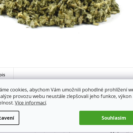
pis
áme cookies, abychom Vám umožnili pohodlné prohlížení w
Artyčok kar
: 100g
nalýze provozu webu neustále zlepšovali jeho funkce, výkon
Středozemí 
elnost.
Více informací
.
100
nerozkvetlé
em
13.8.2026
Artyčok má
59 Kč
k dobrému t
tavení
Souhlasím
šálek.