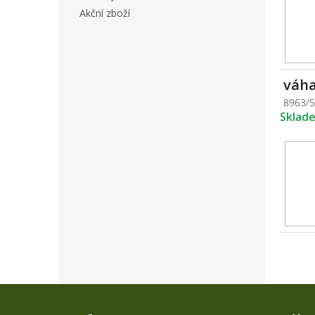
Akční zboží
váha
8963/
Sklad
Z
á