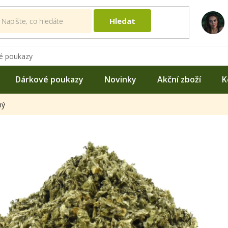
Hledat
é poukazy
Dárkové poukazy
Novinky
Akční zboží
K
ný