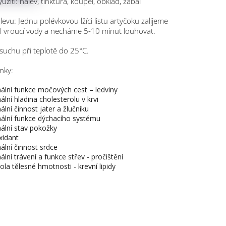
žití: nálev, tinktura, koupel, obklad, zábal
levu: Jednu polévkovou lžíci listu artyčoku zalijeme
 vroucí vody a necháme 5-10 minut louhovat.
 suchu při teplotě do 25°C.
nky:
lní funkce močových cest – ledviny
lní hladina cholesterolu v krvi
lní činnost jater a žlučníku
lní funkce dýchacího systému
lní stav pokožky
xidant
lní činnost srdce
lní trávení a funkce střev - pročištění
ola tělesné hmotnosti - krevní lipidy