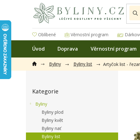
Přejít
na
obsah
Oblíbené
Věrnostní program
Dárkov
Úvod
Doprava
Věrnostní program
Byliny
Byliny list
Artyčok list - řeza
P
o
Přeskočit
s
Kategorie
kategorie
t
r
Byliny
a
Byliny plod
n
Byliny květ
n
í
Byliny nať
p
Byliny list