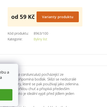
od
59 Kč
Varianty produktu
Měrná
cena:
Kód produktu:
8963/100
Kategorie
:
Byliny list
ebu a
dový (
Cynara cardunculus
) pocházející ze
 a
vzhledem připomíná bodlák. Sklízí se nedozrálé
 květní úbory, které se pak používají jako zelenina.
 lehce nahořklou chuť a přispívá především
rávení. Proto je ideální vypít před jídlem jeden