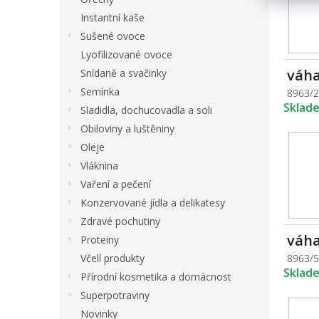
Instantní kaše
Sušené ovoce
Lyofilizované ovoce
váha
Snídaně a svačinky
Semínka
8963/
Sklad
Sladidla, dochucovadla a soli
Obiloviny a luštěniny
Oleje
Vláknina
Vaření a pečení
Konzervované jídla a delikatesy
Zdravé pochutiny
váha
Proteiny
8963/
Včelí produkty
Sklad
Přírodní kosmetika a domácnost
Superpotraviny
Novinky