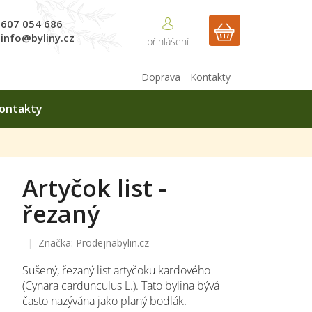
607 054 686
NÁKUPNÍ
info@byliny.cz
KOŠÍK
Doprava
Kontakty
ontakty
Artyčok list -
řezaný
Značka:
Prodejnabylin.cz
Sušený, řezaný list artyčoku kardového
(Cynara cardunculus L.). Tato bylina bývá
často nazývána jako planý bodlák.