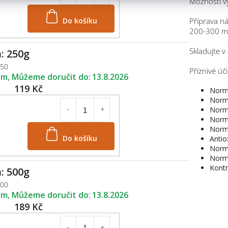
Možnosti vyu
Do košíku
Příprava ná
200-300 ml
Skladujte v
: 250g
250
Příznivé úči
em
13.8.2026
119 Kč
Normá
Normá
Normá
Normá
Normá
Do košíku
Antio
Normá
Normá
Kontr
: 500g
500
em
13.8.2026
189 Kč