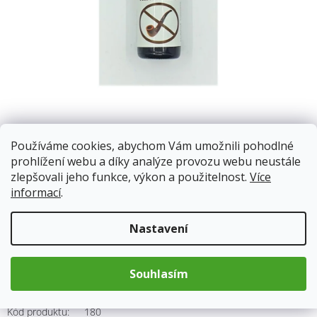
směs 100% přírodních esenciálních olejů.
Používáme cookies, abychom Vám umožnili pohodlné
prohlížení webu a díky analýze provozu webu neustále
zlepšovali jeho funkce, výkon a použitelnost.
Více
Skladem
11.8.2026
informací
.
59 Kč
Nastavení
Měrná
cena:
Přidat do košíku
Souhlasím
Kód produktu:
180