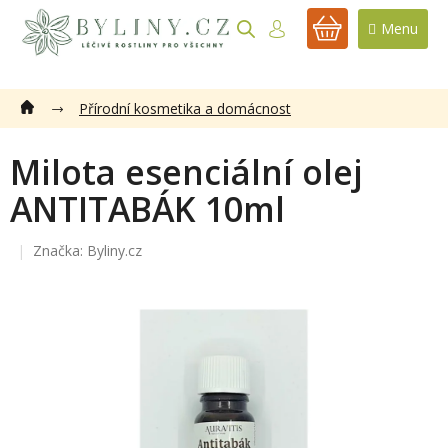
Přejít
na
NÁKUPNÍ
obsah
KOŠÍK
Přírodní kosmetika a domácnost
Milota esenciální olej
ANTITABÁK 10ml
Značka:
Byliny.cz