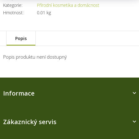
Kategorie
:
Přírodní kosmetika a domácnost
Hmotnost
:
0.01 kg
Popis
Popis produktu není dostupný
Z
á
Informace
p
a
t
í
Zákaznický servis