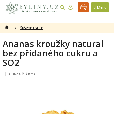
Přejít
na
NÁKUPNÍ
obsah
KOŠÍK
Sušené ovoce
Ananas kroužky natural
bez přidaného cukru a
SO2
Značka:
K-Servis