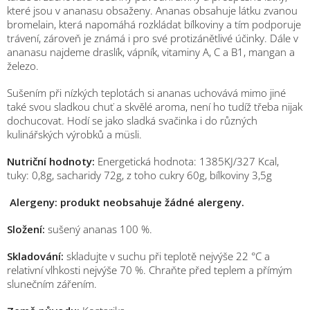
které jsou v ananasu obsaženy. Ananas obsahuje látku zvanou
bromelain, která napomáhá rozkládat bílkoviny a tím podporuje
trávení, zároveň je známá i pro své protizánětlivé účinky. Dále v
ananasu najdeme draslík, vápník, vitaminy A, C a B1, mangan a
železo.
Sušením při nízkých teplotách si ananas uchovává mimo jiné
také svou sladkou chuť a skvělé aroma, není ho tudíž třeba nijak
dochucovat. Hodí se jako sladká svačinka i do různých
kulinářských výrobků a müsli.
Nutriční hodnoty:
Energetická hodnota: 1385KJ/327 Kcal,
tuky: 0,8g, sacharidy 72g, z toho cukry 60g, bílkoviny 3,5g
Alergeny: produkt neobsahuje žádné alergeny.
Složení:
sušený ananas 100 %.
Skladování:
skladujte v suchu při teplotě nejvýše 22 °C a
relativní vlhkosti nejvýše 70 %.
Chraňte před teplem a přímým
slunečním zářením.
M