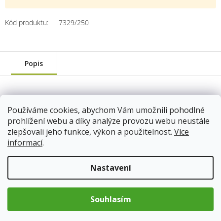
Kód produktu:
7329/250
Popis
váha: 250g
Používáme cookies, abychom Vám umožnili pohodlné
7329/250
prohlížení webu a díky analýze provozu webu neustále
Skladem
12.8.2026
zlepšovali jeho funkce, výkon a použitelnost.
Více
169 Kč
informací
.
Do košíku
Nastavení
Souhlasím
váha: 500g
7329/500