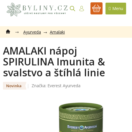
Přejít
na
NÁKUPNÍ
obsah
KOŠÍK
Ayurveda
Amalaki
AMALAKI nápoj
SPIRULINA Imunita &
svalstvo a štíhlá linie
Značka:
Everest Ayurveda
Novinka