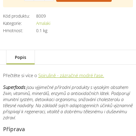
Kód produktu:
8009
Kategorie
:
Amalaki
Hmotnost
:
0.1 kg
Popis
Přečtěte si více o
Spirulině - zázračné modré řase.
Superfoods
jsou výjimečné přírodní produkty s vysokým obsahem
živin, vitaminů, minerálů, enzymů a antioxidačních látek. Podporují
imunitní systém, detoxikaci organismu, snižování cholesterolu a
tělesné nadváhy. Na základě svých adaptogenních účinků významně
přispívají k regeneraci, vitalitě a dobrému tělesnému i duševnímu
zdraví.
Příprava