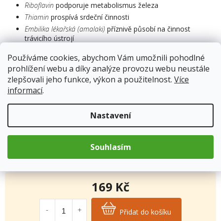
Riboflavin
podporuje metabolismus železa
Thiamin
prospívá srdeční činnosti
Embilika lékařská (amalaki)
příznivě působí na činnost
trávicího ústrojí
Prospívá funkci žaludku a střevního traktu
Používáme cookies, abychom Vám umožnili pohodlné
Vitamín C
přispívá k energetickému metabolismu
prohlížení webu a díky analýze provozu webu neustále
Podporuje činnost imunitního systému
zlepšovali jeho funkce, výkon a použitelnost.
Více
Pomáhá ochraňovat buňky před oxidativním stresem
informací
.
Zvyšuje vstřebávání železa
Přispívá ke snížení míry
únavy a vyčerpání
Nastavení
Doplněk stravy
Souhlasím
Skladem
11.8.2026
169 Kč
Měrná
cena:
Přidat do košíku