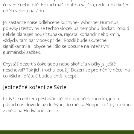
červené nebo bílé. Pokud máš chuť na vajíčka, i zde tohle koření
udělá velkou parádu.
Jsi zastánce spíše odlehčené kuchyně? Výborně! Hummus,
polévky i těstoviny se těchto vloček už nemohou dočkat. Pokud
někde plánuješ použít tuňáka, rajčata, koriandr nebo kmín,
vždycky tam pár vloček přidej. Rozdíl bude skutečně
signifikantní a i obyčejné jídlo se posune na intenzivní
gurmánský zážitek.
Chystáš dezert s čokoládou nebo skořicí a vločky jsi ještě
neschoval? Tak jich trochu použij! Dezert se promění v něco, na
co všichni přátelé budou chtít recept.
Jedinečné koření ze Sýrie
I když je centrem pěstování těchto papriček Turecko, jejich
původ nás dovede až do Sýrie, do města Aleppo, což bylo jedno
z měst na Hedvábné stezce.
Z
M