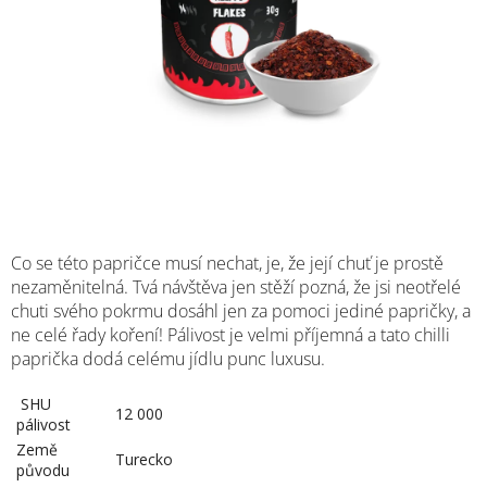
Co se této papričce musí nechat, je, že její chuť je prostě
nezaměnitelná. Tvá návštěva jen stěží pozná, že jsi neotřelé
chuti svého pokrmu dosáhl jen za pomoci jediné papričky, a
ne celé řady koření! Pálivost je velmi příjemná a tato chilli
paprička dodá celému jídlu punc luxusu.
️ SHU
12 000
pálivost
Země
Turecko
původu