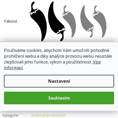
Pálivost
Používáme cookies, abychom Vám umožnili pohodlné
prohlížení webu a díky analýze provozu webu neustále
Skladem
(10 ks)
13.8.2026
zlepšovali jeho funkce, výkon a použitelnost.
Více
informací
.
65 Kč
Nastavení
Měrná
cena:
Přidat do košíku
Souhlasím
Kód produktu:
7281
Kategorie
:
Koření jednodruhové