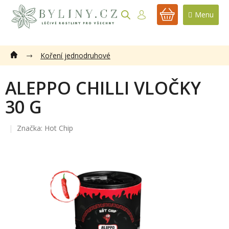
Přejít
na
NÁKUPNÍ
obsah
KOŠÍK
Koření jednodruhové
ALEPPO CHILLI VLOČKY
30 G
Značka:
Hot Chip