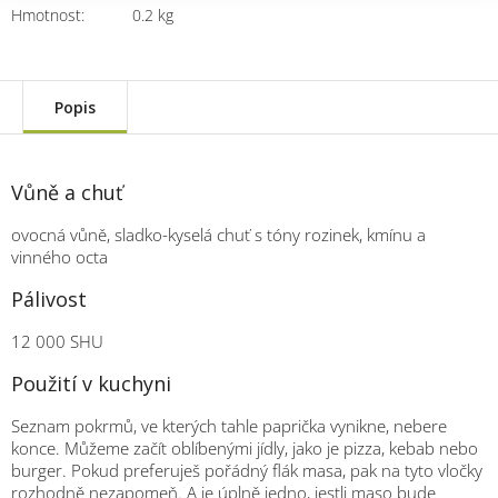
Hmotnost
:
0.2 kg
Popis
Vůně a chuť
ovocná vůně, sladko-kyselá chuť s tóny rozinek, kmínu a
vinného octa
Pálivost
12 000 SHU
Použití v kuchyni
Seznam pokrmů, ve kterých tahle paprička vynikne, nebere
konce. Můžeme začít oblíbenými jídly, jako je pizza, kebab nebo
burger. Pokud preferuješ pořádný flák masa, pak na tyto vločky
rozhodně nezapomeň. A je úplně jedno, jestli maso bude