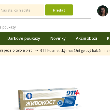
Hledat
é poukazy
Dárkové poukazy
Novinky
Akční zboží
K
ní péče o tělo a pleť
911 Kosmetický masážní gelový balzám na t