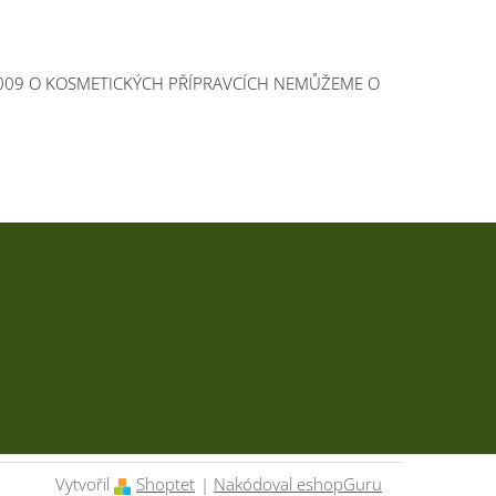
2009 O KOSMETICKÝCH PŘÍPRAVCÍCH NEMŮŽEME O
Vytvořil
Shoptet
|
Nakódoval eshopGuru