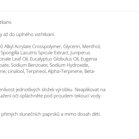
átkami.
y až do úplného vstřebání.
0 Alkyl Acrylate Crosspolymer, Glycerin, Menthol,
pongilla Lacutris Spicule Extract, Juniperus
nale Leaf Oil, Eucalyptus Globulus Oil, Eugenia
orbate, Sodium Benzoate, Sodium Hydroxide,
e, Linalool, Terpineol, Alpha-Terpinene, Beta-
enlivost jednotlivých složek výrobku. Neaplikovat na
sažení očí opláchněte pod proudem tekoucí vody.
 přímých slunečních paprsků a mimo dosah dětí.