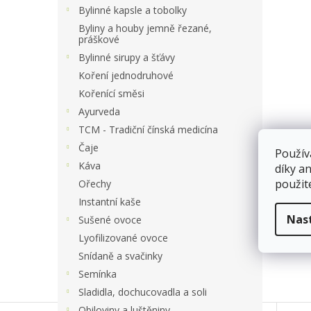
a
Bylinné kapsle a tobolky
n
Byliny a houby jemně řezané,
e
práškové
l
Bylinné sirupy a šťávy
Koření jednodruhové
Kořenící směsi
Ayurveda
TCM - Tradiční čínská medicína
Čaje
Použív
Káva
díky a
použit
Ořechy
Instantní kaše
Nas
Sušené ovoce
Lyofilizované ovoce
Snídaně a svačinky
Semínka
Sladidla, dochucovadla a soli
Obiloviny a luštěniny