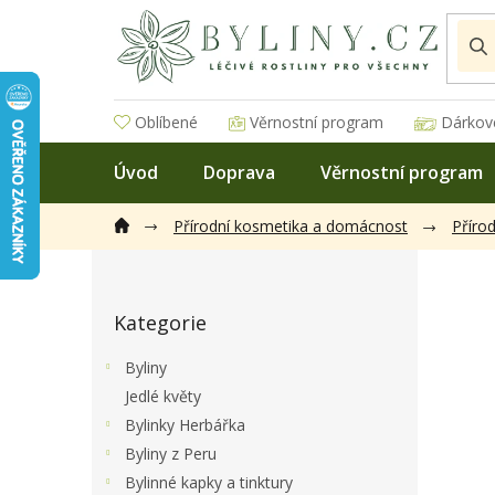
Přejít
na
obsah
Oblíbené
Věrnostní program
Dárkov
Úvod
Doprava
Věrnostní program
Přírodní kosmetika a domácnost
Přírod
P
o
Přeskočit
s
Kategorie
kategorie
t
r
Byliny
a
Jedlé květy
n
Bylinky Herbářka
n
í
Byliny z Peru
p
Bylinné kapky a tinktury