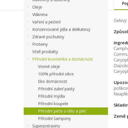
Po
Oleje
Vláknina
Gelový 
Vaření a pečení
Konzervované jídla a delikatesy
Způsob
Zdravé pochutiny
Ingred
Proteiny
Camphor
Včelí produkty
Communi
Přírodní kosmetika a domácnost
Caryoph
Diazoli
Vonné oleje
Caryoph
100% přírodní silice
Eko domácnost
Upozor
poškoze
Přírodní zubní pasty
Neaplik
Přírodní mýdla
Přírodní koupele
Sklado
Přírodní péče o tělo a pleť
Země 
Přírodní šampony
Superpotraviny