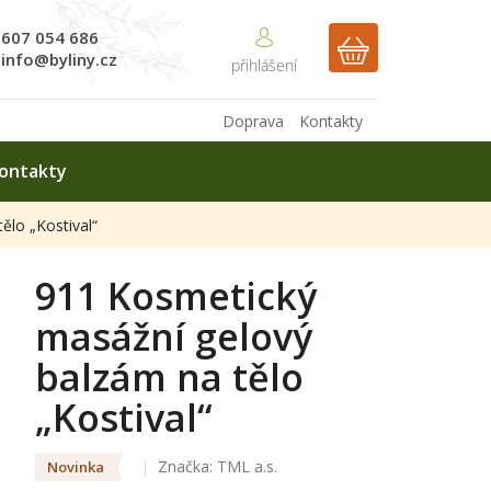
607 054 686
NÁKUPNÍ
info@byliny.cz
KOŠÍK
Doprava
Kontakty
ontakty
ělo „Kostival“
911 Kosmetický
masážní gelový
balzám na tělo
„Kostival“
Značka:
TML a.s.
Novinka