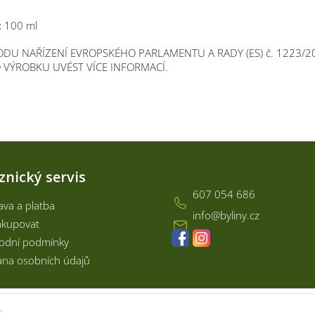
:
100 ml
DU NAŘÍZENÍ EVROPSKÉHO PARLAMENTU A RADY (ES) č. 1223/
VÝROBKU UVÉST VÍCE INFORMACÍ.
Kontakt
znický servis
607 054 686
va a platba
info
@
byliny.cz
akupovat
odní podmínky
na osobních údajů
.