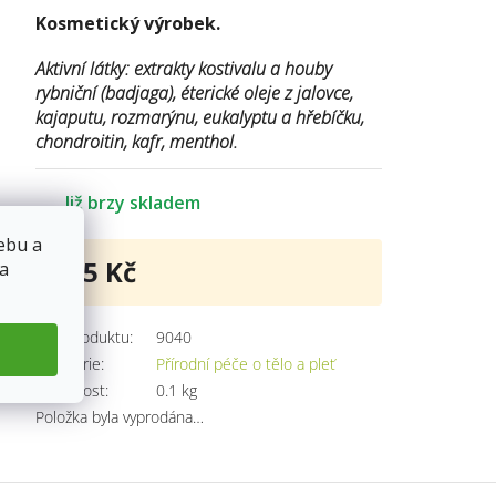
Kosmetický výrobek.
Aktivní látky: extrakty kostivalu a houby
rybniční (badjaga), éterické oleje z jalovce,
kajaputu, rozmarýnu, eukalyptu a hřebíčku,
chondroitin, kafr, menthol.
Již brzy skladem
ebu a
125 Kč
 a
Měrná
cena:
Kód produktu:
9040
Kategorie
:
Přírodní péče o tělo a pleť
Hmotnost
:
0.1 kg
Položka byla vyprodána…