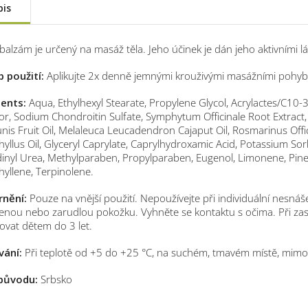
pis
balzám je určený na masáž těla. Jeho účinek je dán jeho aktivními l
 použití:
Aplikujte 2x denně jemnými krouživými masážními pohyb
ients:
Aqua, Ethylhexyl Stearate, Propylene Glycol, Acrylactes/C10-3
, Sodium Chondroitin Sulfate, Symphytum Officinale Root Extract, S
s Fruit Oil, Melaleuca Leucadendron Cajaput Oil, Rosmarinus Offici
yllus Oil, Glyceryl Caprylate, Caprylhydroxamic Acid, Potassium S
dinyl Urea, Methylparaben, Propylparaben, Eugenol, Limonene, Pinen
yllene, Terpinolene.
nění:
Pouze na vnější použití. Nepoužívejte při individuální nesnáš
nou nebo zarudlou pokožku. Vyhněte se kontaktu s očima. Při za
ovat dětem do 3 let.
vání:
Při teplotě od +5 do +25 °C, na suchém, tmavém místě, mimo
původu:
Srbsko